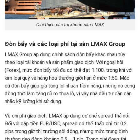
Giới thiệu các tài khoản sàn LMAX
Đòn bẩy và các loại phí tại sàn LMAX Group
LMAX Group áp dụng chính sách đòn bẩy khác nhau tùy
theo loại tài khoản và sản phẩm giao dịch. Với ngoại hối
(Forex), mức đòn bẩy tối đa có thể đạt 1:100, trong khi với
kim loại quý và hàng hóa thường giới hạn ở mức 1:50. Mặc
dù đòn bẩy giúp gia tăng lợi nhuận tiềm năng, nhưng nó cũng
đồng thời làm tăng rủi ro thua lỗ, vì vậy nhà đầu tư cần cân
nhắc kỹ lưỡng khi sử dụng.
Về chi phí giao dịch, LMAX áp dụng cơ chế spread thả nổi.
Đối với cặp tiền EUR/USD, spread có thể thấp chỉ từ 0.2
pips trong giờ thị trường sôi động, nhưng mức trung bình
thường dao động khoảng 0.5 – 1 pip. Trong giai đoạn thị