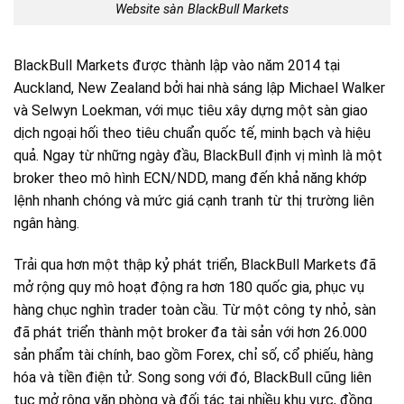
Website sàn BlackBull Markets
BlackBull Markets được thành lập vào năm 2014 tại
Auckland, New Zealand bởi hai nhà sáng lập Michael Walker
và Selwyn Loekman, với mục tiêu xây dựng một sàn giao
dịch ngoại hối theo tiêu chuẩn quốc tế, minh bạch và hiệu
quả. Ngay từ những ngày đầu, BlackBull định vị mình là một
broker theo mô hình ECN/NDD, mang đến khả năng khớp
lệnh nhanh chóng và mức giá cạnh tranh từ thị trường liên
ngân hàng.
Trải qua hơn một thập kỷ phát triển, BlackBull Markets đã
mở rộng quy mô hoạt động ra hơn 180 quốc gia, phục vụ
hàng chục nghìn trader toàn cầu. Từ một công ty nhỏ, sàn
đã phát triển thành một broker đa tài sản với hơn 26.000
sản phẩm tài chính, bao gồm Forex, chỉ số, cổ phiếu, hàng
hóa và tiền điện tử. Song song với đó, BlackBull cũng liên
tục mở rộng văn phòng và đối tác tại nhiều khu vực, đồng