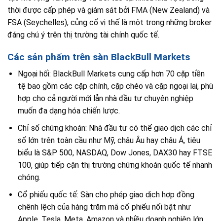
thời được cấp phép và giám sát bởi FMA (New Zealand) và
FSA (Seychelles), củng cố vị thế là một trong những broker
đáng chú ý trên thị trường tài chính quốc tế.
Các sản phẩm trên sàn BlackBull Markets
Ngoại hối: BlackBull Markets cung cấp hơn 70 cặp tiền
tệ bao gồm các cặp chính, cặp chéo và cặp ngoại lai, phù
hợp cho cả người mới lẫn nhà đầu tư chuyên nghiệp
muốn đa dạng hóa chiến lược.
Chỉ số chứng khoán: Nhà đầu tư có thể giao dịch các chỉ
số lớn trên toàn cầu như Mỹ, châu Âu hay châu Á, tiêu
biểu là S&P 500, NASDAQ, Dow Jones, DAX30 hay FTSE
100, giúp tiếp cận thị trường chứng khoán quốc tế nhanh
chóng.
Cổ phiếu quốc tế: Sàn cho phép giao dịch hợp đồng
chênh lệch của hàng trăm mã cổ phiếu nổi bật như
Apple, Tesla, Meta, Amazon và nhiều doanh nghiệp lớn