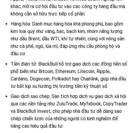
khác, mở ra cơ hội đầu tư vào các công ty hàng đầu mà
không cần sở hữu trực tiếp cổ phần.
Hàng hóa: Danh mục hàng hóa khá phong phú, bao gồm
kim loại quý như vàng, bạc, bạch kim; nhóm năng lượng
như dầu Brent, dầu WTI, khí tự nhiên; cùng với nông sản
như cà phê, ngô, lúa mì, đáp ứng nhu cầu phòng hộ và
đầu cơ.
Tiền điện tử: BlackBull hỗ trợ giao dịch các đồng tiền số
phổ biến như Bitcoin, Ethereum, Litecoin, Ripple,
Cardano, Dogecoin, Polkadot hay Chainlink, giúp nhà đầu
tư bắt kịp xu hướng thị trường tiền kỹ thuật số.
Giao dịch sao chép: Sàn tích hợp dịch vụ giao dịch xã hội
qua các nền tảng như ZuluTrade, Myfxbook, CopyTrader
và BlackBull Invest, cho phép nhà đầu tư dễ dàng sao
chép chiến lược của những người có kinh nghiệm để
nâng cao hiệu quả đầu tư.