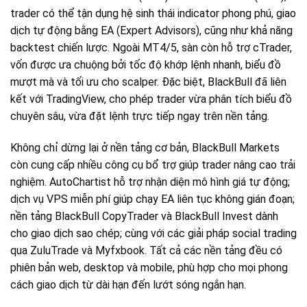
trader có thể tận dụng hệ sinh thái indicator phong phú, giao
dịch tự động bằng EA (Expert Advisors), cũng như khả năng
backtest chiến lược. Ngoài MT4/5, sàn còn hỗ trợ cTrader,
vốn được ưa chuộng bởi tốc độ khớp lệnh nhanh, biểu đồ
mượt mà và tối ưu cho scalper. Đặc biệt, BlackBull đã liên
kết với TradingView, cho phép trader vừa phân tích biểu đồ
chuyên sâu, vừa đặt lệnh trực tiếp ngay trên nền tảng.
Không chỉ dừng lại ở nền tảng cơ bản, BlackBull Markets
còn cung cấp nhiều công cụ bổ trợ giúp trader nâng cao trải
nghiệm. AutoChartist hỗ trợ nhận diện mô hình giá tự động;
dịch vụ VPS miễn phí giúp chạy EA liên tục không gián đoạn;
nền tảng BlackBull CopyTrader và BlackBull Invest dành
cho giao dịch sao chép; cùng với các giải pháp social trading
qua ZuluTrade và Myfxbook. Tất cả các nền tảng đều có
phiên bản web, desktop và mobile, phù hợp cho mọi phong
cách giao dịch từ dài hạn đến lướt sóng ngắn hạn.