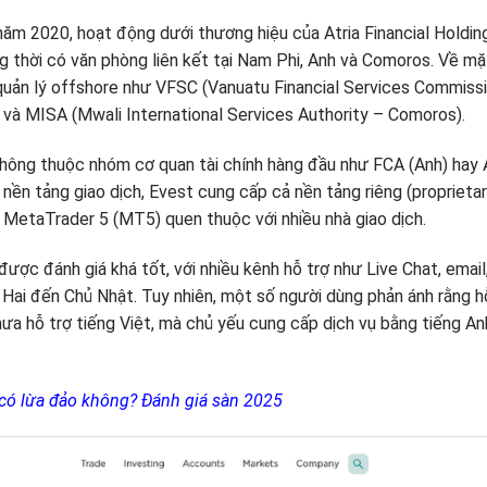
ăm 2020, hoạt động dưới thương hiệu của Atria Financial Holding
ng thời có văn phòng liên kết tại Nam Phi, Anh và Comoros. Về mặ
uản lý offshore như VFSC (Vanuatu Financial Services Commissi
và MISA (Mwali International Services Authority – Comoros).
 không thuộc nhóm cơ quan tài chính hàng đầu như FCA (Anh) hay
 nền tảng giao dịch, Evest cung cấp cả nền tảng riêng (proprieta
ợ MetaTrader 5 (MT5) quen thuộc với nhiều nhà giao dịch.
ược đánh giá khá tốt, với nhiều kênh hỗ trợ như Live Chat, emai
 Hai đến Chủ Nhật. Tuy nhiên, một số người dùng phản ánh rằng hỗ
chưa hỗ trợ tiếng Việt, mà chủ yếu cung cấp dịch vụ bằng tiếng A
 có lừa đảo không? Đánh giá sàn 2025