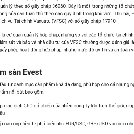
ản lý theo số giấy phép 36060. Đây là một trong những tổ chức q
ộng của sàn tuân thủ theo các quy định trong khu vực. Thứ hai,
Dịch vụ Tài chính Vanuatu (VFSC) với số giấy phép 17910.
 cơ quan quản lý hợp pháp, nhưng so với các tổ chức tài chính
giám sát và bảo vệ nhà đầu tư của VFSC thường được đánh giá là
 giấy phép hoạt động hợp pháp, nhưng mức độ uy tín và an toàn 
m sàn Evest
ầu tư danh mục sản phẩm khá đa dạng, phù hợp cho cả những ngư
phẩm nổi bật bao gồm:
 giao dịch CFD cổ phiếu của nhiều công ty lớn trên thế giới, giúp
ầu.
ấp các cặp tiền tệ phổ biến như EUR/USD, GBP/USD với mức chên