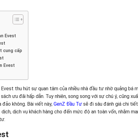
àn Evest
est
st cung cấp
st
n Evest
Evest thu hút sự quan tâm của nhiều nhà đầu tư nhờ quảng bá m
h sách ưu đãi hấp dẫn. Tuy nhiên, song song với sự chú ý, cũng xuấ
 đảo không. Bài viết này,
GenZ Đầu Tư
sẽ đi sâu đánh giá chi tiế
 dịch, dịch vụ khách hàng cho đến mức độ an toàn vốn, nhằm ma
tư.
est