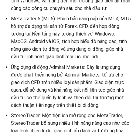
tính Windows, và mang đến môi trường giao dịch an toàn
cùng các công cụ chuyên sâu cho nhà đầu tư.
MetaTrader 5 (MT5): Phiên bản nâng cấp của MT4, MT5
hỗ trợ đa dạng tài sản từ Forex, CFD, đến hợp đồng
tương lai. Nền tảng này tương thích với Windows,
MacOS, Android và iOS, tích hợp biểu đồ nâng cao, tính
năng giao dịch tự động và ứng dụng di động, giúp nhà
đầu tư linh hoạt giao dịch mọi lúc, mọi nơi.
Ứng dụng di động Admiral Markets: Đây là ứng dụng
được phát triển riêng bởi Admiral Markets, tối ưu cho
giao dịch CFD trên nhiều loại sản phẩm. Giao diện trực
quan, dễ sử dụng và khả năng kết nối liên tục giúp nhà
đầu tư có thể quản lý lệnh và theo dõi thị trường một
cách thuận tiện ngay trên thiết bị di động.
StereoTrader: Một tiện ích mở rộng cho MetaTrader,
StereoTrader bổ sung nhiều tính năng nâng cao như các
loại lệnh chiến lược, giao dịch ẩn danh và tự động hóa