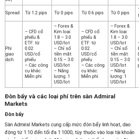
Spread
Từ 1.2 pips
Từ 0 pips
Từ 0.6 pips
Từ 0 pips
– Forex &
– Forex &
– CFD cổ
Kim loại:
– CFD cổ
Kim loại:
phiếu &
1.8 – 3.0
phiếu &
1.8 – 3.0
ETF: từ
USD/lot
ETF: từ
USD/lot
Phí
0.02
– Chỉ số
0.02
– Chỉ số
giao
USD/cổ
tiền mặt:
USD/cổ
tiền mặt:
dịch
phiếu
0.15 – 3.0
phiếu
0.15 – 3.0
– Các công
USD/lot
– Các công
USD/lot
cụ khác:
– Năng
cụ khác:
– Năng
Miễn phí
lượng: 1
Miễn phí
lượng: 1
USD/lot
USD/lot
Đòn bẩy và các loại phí trên sàn Admiral
Markets
Đòn bẩy
Sàn Admiral Markets cung cấp mức đòn bẩy linh hoạt, dao
động từ 1:10 đến tối đa 1:1000, tùy thuộc vào loại tài khoản