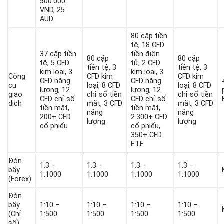
500.000
VND, 25
AUD
80 cặp tiền
tệ, 18 CFD
37 cặp tiền
tiền điện
80 cặp
80 cặp
tệ, 5 CFD
tử, 2 CFD
tiền tệ, 3
tiền tệ, 3
kim loại, 3
kim loại, 3
Công
CFD kim
CFD kim
CFD năng
CFD năng
cụ
loại, 8 CFD
loại, 8 CFD
lượng, 12
lượng, 12
giao
chỉ số tiền
chỉ số tiền
CFD chỉ số
CFD chỉ số
dịch
mặt, 3 CFD
mặt, 3 CFD
tiền mặt,
tiền mặt,
năng
năng
200+ CFD
2.300+ CFD
lượng
lượng
cổ phiếu
cổ phiếu,
350+ CFD
ETF
Đòn
1:3 –
1:3 –
1:3 –
1:3 –
bẩy
1:1000
1:1000
1:1000
1:1000
(Forex)
Đòn
bẩy
1:10 –
1:10 –
1:10 –
1:10 –
(Chỉ
1:500
1:500
1:500
1:500
số)