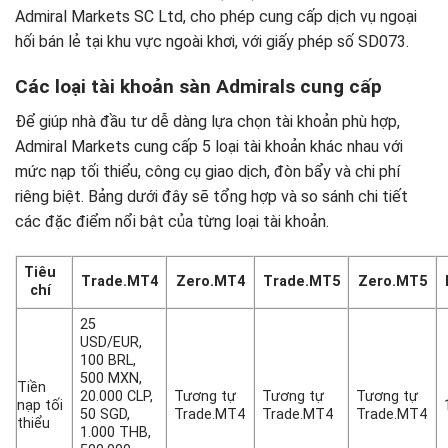
Admiral Markets SC Ltd, cho phép cung cấp dịch vụ ngoại
hối bán lẻ tại khu vực ngoài khơi, với giấy phép số SD073.
Các loại tài khoản sàn Admirals cung cấp
Để giúp nhà đầu tư dễ dàng lựa chọn tài khoản phù hợp,
Admiral Markets cung cấp 5 loại tài khoản khác nhau với
mức nạp tối thiểu, công cụ giao dịch, đòn bẩy và chi phí
riêng biệt. Bảng dưới đây sẽ tổng hợp và so sánh chi tiết
các đặc điểm nổi bật của từng loại tài khoản.
Tiêu
Trade.MT4
Zero.MT4
Trade.MT5
Zero.MT5
chí
25
USD/EUR,
100 BRL,
500 MXN,
Tiền
20.000 CLP,
Tương tự
Tương tự
Tương tự
nạp tối
50 SGD,
Trade.MT4
Trade.MT4
Trade.MT4
thiểu
1.000 THB,