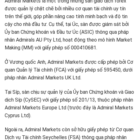
Admiral Markets là một trong những sàn giao dịch forex
được quản lý chặt chẽ bởi nhiều cơ quan tài chính uy tín
trên thế giới, góp phần nâng cao tính minh bạch và độ tin
cậy cho nhà đầu tư. Cụ thể, tại Úc, sàn được giám sát bởi
Ủy ban Chứng khoán và Đầu tư Úc (ASIC) thông qua pháp
nhân Admirals AU Pty Ltd, hoạt động theo mô hình Market
Making (MM) với giấy phép số 000410681.
Ở Vương quốc Anh, Admiral Markets được cấp phép bởi Cơ
quan Quản lý Tài chính (FCA) với giấy phép số 595450, dưới
pháp nhân Admiral Markets UK Ltd.
Tại Síp, sàn chịu sự quản lý của Ủy ban Chứng khoán và Giao
dịch Síp (CySEC) với giấy phép số 201/13, thuộc pháp nhân
Admiral Markets Europe Ltd (trước đây là Admiral Markets
Cyprus Ltd).
Ngoài ra, Admiral Markets còn sở hữu giấy phép từ Cơ quan
Dịch vụ Tài chính Seychelles (FSA) thông qua pháp nhân