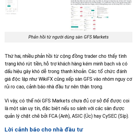
Phản hồi từ người dùng sàn GFS Markets
Thứ hai, nhiều phản hồi từ cộng đồng trader cho thấy tình
trạng khó rút tiền, hỗ trợ khách hàng kém minh bạch và có
dấu hiệu gây khó dễ trong thanh khoản. Các tổ chức đánh
giá độc lập như WikiFX cũng xếp sàn GFS vào nhóm nguy cơ
rủi ro cao, cảnh báo nhà đầu tư nên thận trọng.
Vì vậy, có thể nói GFS Markets chưa đủ cơ sở để được coi
là một sàn uy tín, đặc biệt nếu so sánh với các sàn được
quản lý chặt chẽ bởi FCA (Anh), ASIC (Úc) hay CySEC (Síp).
Lời cảnh báo cho nhà đầu tư