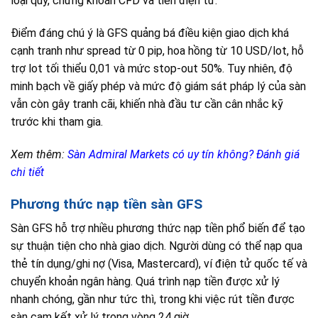
loại quý, chứng khoán CFD và tiền điện tử.
Điểm đáng chú ý là GFS quảng bá điều kiện giao dịch khá
cạnh tranh như spread từ 0 pip, hoa hồng từ 10 USD/lot, hỗ
trợ lot tối thiểu 0,01 và mức stop-out 50%. Tuy nhiên, độ
minh bạch về giấy phép và mức độ giám sát pháp lý của sàn
vẫn còn gây tranh cãi, khiến nhà đầu tư cần cân nhắc kỹ
trước khi tham gia.
Xem thêm:
Sàn Admiral Markets có uy tín không? Đánh giá
chi tiết
Phương thức nạp tiền sàn GFS
Sàn GFS hỗ trợ nhiều phương thức nạp tiền phổ biến để tạo
sự thuận tiện cho nhà giao dịch. Người dùng có thể nạp qua
thẻ tín dụng/ghi nợ (Visa, Mastercard), ví điện tử quốc tế và
chuyển khoản ngân hàng. Quá trình nạp tiền được xử lý
nhanh chóng, gần như tức thì, trong khi việc rút tiền được
sàn cam kết xử lý trong vòng 24 giờ.