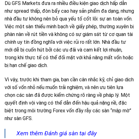
Dù GFS Markets đưa ra nhiều điều kiện giao dịch hấp dẫn
như spread thấp, đòn bẩy cao hay sản phẩm đa dạng, nhưng
nhà đầu tư không nên bỏ qua yếu tố cốt lõi: sự an toàn vốn.
Việc một sàn thiếu minh bạch về giấy phép, thường xuyên bị
phàn nàn về rút tiền và không có sự giám sát từ cơ quan tài
chính uy tín đồng nghĩa với việc rủi ro rất lớn. Nhà đầu tư
mới dễ bị cuốn hút bởi các ưu đãi và cam kết lợi nhuận,
trong khi thực tế có thể đối mặt với khả năng mất vốn hoặc
bị hạn chế giao dịch.
Vì vậy, trước khi tham gia, bạn cần cân nhắc kỹ, chỉ giao dịch
với số vốn nhỏ nếu muốn trải nghiệm, và nên ưu tiên lựa
chọn các sàn đã được kiểm chứng rõ ràng về pháp lý. Một
quyết định vội vàng có thể dẫn đến hậu quả nặng nề, đặc
biệt trong môi trường Forex vốn đầy rẫy các sàn “mập mờ”
như sàn GFS.
Xem thêm Đánh giá sàn tại đây