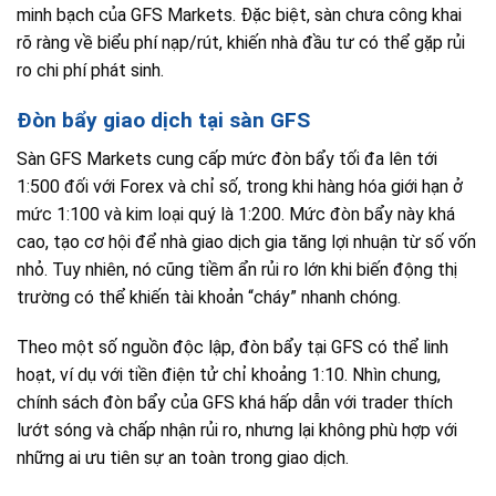
minh bạch của GFS Markets. Đặc biệt, sàn chưa công khai
rõ ràng về biểu phí nạp/rút, khiến nhà đầu tư có thể gặp rủi
ro chi phí phát sinh.
Đòn bẩy giao dịch tại sàn GFS
Sàn GFS Markets cung cấp mức đòn bẩy tối đa lên tới
1:500 đối với Forex và chỉ số, trong khi hàng hóa giới hạn ở
mức 1:100 và kim loại quý là 1:200. Mức đòn bẩy này khá
cao, tạo cơ hội để nhà giao dịch gia tăng lợi nhuận từ số vốn
nhỏ. Tuy nhiên, nó cũng tiềm ẩn rủi ro lớn khi biến động thị
trường có thể khiến tài khoản “cháy” nhanh chóng.
Theo một số nguồn độc lập, đòn bẩy tại GFS có thể linh
hoạt, ví dụ với tiền điện tử chỉ khoảng 1:10. Nhìn chung,
chính sách đòn bẩy của GFS khá hấp dẫn với trader thích
lướt sóng và chấp nhận rủi ro, nhưng lại không phù hợp với
những ai ưu tiên sự an toàn trong giao dịch.