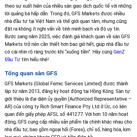
theo sự xuất hiện của nhiều sàn giao dịch quốc tế với những
lời quảng bá hấp dẫn. Trong đó, GFS Markets được nhiều
nhà đầu tư tại Việt Nam và thế giới quan tâm, nhưng cũng
đặt ra không ít nghi vấn về tính minh bạch và độ uy tín.
Bước sang năm 2025, việc đánh giá khách quan về sàn GFS
Markets trở nên cần thiết hơn bao giờ hết, giúp nhà đầu tư
có cái nhìn rõ ràng trước khi “xuống tiền”. Hãy cùng
GenZ
Đầu Tư
tìm hiểu nhé!
Tổng quan sàn GFS
GFS Markets (Global Femic Services Limited) được thành
lập từ năm 2013, đăng ký hoạt động tại Hồng Kông. Sàn tự
giới thiệu là đại diện ủy quyền (Authorized Representative –
AR) của công ty Rich Smart Finance Pty Ltd ở Úc, có liên
quan đến giấy phép AFSL số 441277. Với hơn 10 năm hoạt
động, GFS cung cấp nhiều sản phẩm tài chính khác nhau cho
nhà đầu tư, bao gồm ngoại hối (Forex), chỉ số, hàng hóa, kim