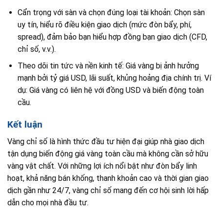
Cẩn trọng với sàn và chọn đúng loại tài khoản: Chọn sàn
uy tín, hiểu rõ điều kiện giao dịch (mức đòn bẩy, phí,
spread), đảm bảo bạn hiểu hợp đồng bạn giao dịch (CFD,
chỉ số, v.v.).
Theo dõi tin tức và nền kinh tế: Giá vàng bị ảnh hưởng
mạnh bởi tỷ giá USD, lãi suất, khủng hoảng địa chính trị. Ví
dụ: Giá vàng có liên hệ với đồng USD và biến động toàn
cầu.
Kết luận
Vàng chỉ số là hình thức đầu tư hiện đại giúp nhà giao dịch
tận dụng biến động giá vàng toàn cầu mà không cần sở hữu
vàng vật chất. Với những lợi ích nổi bật như đòn bẩy linh
hoạt, khả năng bán khống, thanh khoản cao và thời gian giao
dịch gần như 24/7, vàng chỉ số mang đến cơ hội sinh lời hấp
dẫn cho mọi nhà đầu tư.