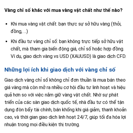
Vàng chỉ số khác với mua vàng vật chất như thế nào?
Khi mua vàng vật chất: bạn thực sự sở hữu vàng (thỏi,
đồng, …)
Khi đầu tư vàng chỉ số: bạn không trực tiếp sở hữu vật
chất, mà tham gia biến động giá, chỉ số hoặc hợp đồng.
Ví dụ, giao dịch vàng vs USD (XAUUSD) là giao dịch CFD.
Những lợi ích khi giao dịch với vàng chỉ số
Giao dịch vàng chỉ số không chỉ đơn thuần là mua bán theo
giá vàng mà còn mở ra nhiều cơ hội đầu tư linh hoạt và hiệu
quả hơn so với việc nắm giữ vàng vật chất. Nhờ sự phát
triển của các sàn giao dịch quốc tế, nhà đầu tư có thể tận
dụng đòn bẩy tài chính, bán khống khi giá giảm, thanh khoản
cao, và thời gian giao dịch linh hoạt 24/7, giúp tối đa hóa lợi
nhuận trong mọi điều kiện thị trường.