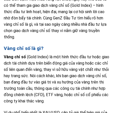
có thể tham gia giao dịch vàng chỉ số (Gold Index) – hình
thức đầu tư linh hoạt, hiện đại, mang lại cơ hội sinh lời cao
nhờ đòn bẩy tài chính. Cùng GenZ Đầu Tư tìm hiểu rõ hơn
vàng chỉ số là gì, và tại sao ngày càng nhiều nhà đầu tư lựa
chọn giao dịch vàng chỉ số thay vì nắm giữ vàng truyền
thống.
Vàng chỉ số là gì?
Vàng chỉ số
(Gold Index) là một hình thức đầu tư hoặc giao
dịch tài chính dựa trên biến động giá của vàng hoặc các chỉ
số liên quan đến vàng, thay vì sở hữu vàng vật chất như thỏi
hay trang sức. Nói cách khác, khi bạn giao dịch vàng chỉ số,
bạn đang đầu tư vào giá trị và xu hướng của vàng trên thị
trường toàn cầu, thông qua các công cụ tài chính như hợp
đồng chênh lệch (CFD), ETF vàng, hoặc chỉ số cổ phiếu các
công ty khai thác vàng.
Ví dụ phổ biến nhất là XAU/USD, cặp tỷ giá thể hiện giá của