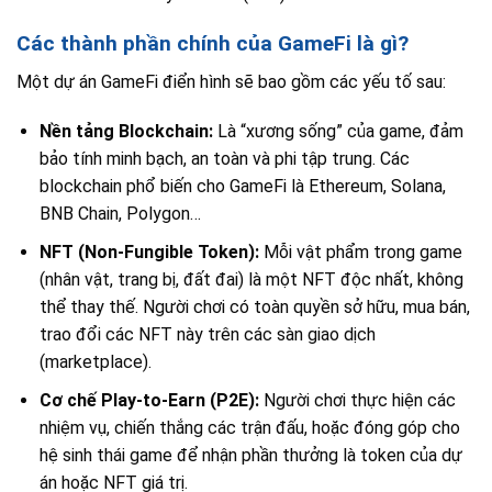
Các thành phần chính của GameFi là gì?
Một dự án GameFi điển hình sẽ bao gồm các yếu tố sau:
Nền tảng Blockchain:
Là “xương sống” của game, đảm
bảo tính minh bạch, an toàn và phi tập trung. Các
blockchain phổ biến cho GameFi là Ethereum, Solana,
BNB Chain, Polygon…
NFT (Non-Fungible Token):
Mỗi vật phẩm trong game
(nhân vật, trang bị, đất đai) là một NFT độc nhất, không
thể thay thế. Người chơi có toàn quyền sở hữu, mua bán,
trao đổi các NFT này trên các sàn giao dịch
(marketplace).
Cơ chế Play-to-Earn (P2E):
Người chơi thực hiện các
nhiệm vụ, chiến thắng các trận đấu, hoặc đóng góp cho
hệ sinh thái game để nhận phần thưởng là token của dự
án hoặc NFT giá trị.