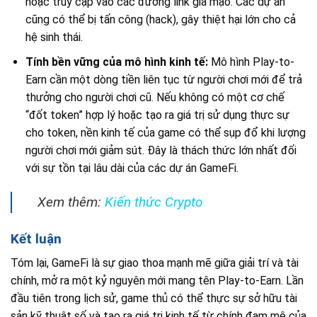
hoặc truy cập vào các đường link giả mạo. Các dự án
cũng có thể bị tấn công (hack), gây thiệt hại lớn cho cả
hệ sinh thái.
Tính bền vững của mô hình kinh tế:
Mô hình Play-to-
Earn cần một dòng tiền liên tục từ người chơi mới để trả
thưởng cho người chơi cũ. Nếu không có một cơ chế
“đốt token” hợp lý hoặc tạo ra giá trị sử dụng thực sự
cho token, nền kinh tế của game có thể sụp đổ khi lượng
người chơi mới giảm sút. Đây là thách thức lớn nhất đối
với sự tồn tại lâu dài của các dự án GameFi.
Xem thêm:
Kiến thức Crypto
Kết luận
Tóm lại, GameFi là sự giao thoa mạnh mẽ giữa giải trí và tài
chính, mở ra một kỷ nguyên mới mang tên Play-to-Earn. Lần
đầu tiên trong lịch sử, game thủ có thể thực sự sở hữu tài
sản kỹ thuật số và tạo ra giá trị kinh tế từ chính đam mê của