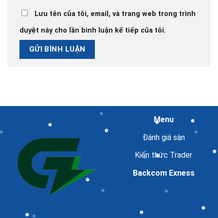
Lưu tên của tôi, email, và trang web trong trình
duyệt này cho lần bình luận kế tiếp của tôi.
Menu
Đánh giá sàn
Kiến thức Trader
Backcom Exness