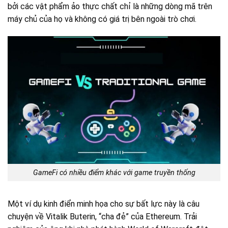
bởi các vật phẩm ảo thực chất chỉ là những dòng mã trên
máy chủ của họ và không có giá trị bên ngoài trò chơi.
GameFi có nhiều điểm khác với game truyền thống
Một ví dụ kinh điển minh họa cho sự bất lực này là câu
chuyện về Vitalik Buterin, “cha đẻ” của Ethereum. Trải