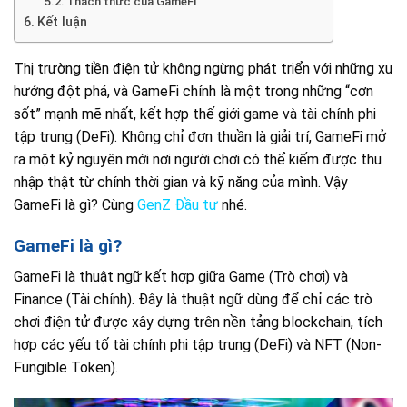
Thách thức của GameFi
Kết luận
Thị trường tiền điện tử không ngừng phát triển với những xu
hướng đột phá, và GameFi chính là một trong những “cơn
sốt” mạnh mẽ nhất, kết hợp thế giới game và tài chính phi
tập trung (DeFi). Không chỉ đơn thuần là giải trí, GameFi mở
ra một kỷ nguyên mới nơi người chơi có thể kiếm được thu
nhập thật từ chính thời gian và kỹ năng của mình. Vậy
GameFi là gì? Cùng
GenZ Đầu tư
nhé.
GameFi là gì?
GameFi là thuật ngữ kết hợp giữa Game (Trò chơi) và
Finance (Tài chính). Đây là thuật ngữ dùng để chỉ các trò
chơi điện tử được xây dựng trên nền tảng blockchain, tích
hợp các yếu tố tài chính phi tập trung (DeFi) và NFT (Non-
Fungible Token).