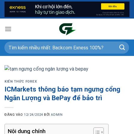
Bỏ
qua
nội
dung
KIẾN THỨC FOREX
ICMarkets thông báo tạm ngưng cổng
Ngân Lượng và BePay để bảo trì
ĐĂNG VÀO
12/24/2024
BỞI
ADMIN
Nội dung chính