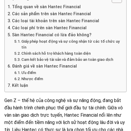
Tổng quan về sàn Hantec Financial
Các sản phẩm trên sàn Hantec Financial
Các loại tài khoản trên sàn Hantec Financial
Các loại phí trên sàn Hantec Financial
Sàn Hantec Financial có lừa đảo không?
Giấy phép hoạt động và sự công nhận từ các tổ chức uy
tín
Chính sách hỗ trợ khách hàng toàn diện
Cam kết bảo vệ tài sản và đảm bảo an toàn giao dịch
Đánh giá về sàn Hantec Financial
Ưu điểm
Nhược điểm
Kết luận
Gen Z – thế hệ của công nghệ và sự năng động, đang bắt
đầu hành trình chinh phục thế giới đầu tư tài chính. Giữa vô
vàn sàn giao dịch trực tuyến, Hantec Financial nổi lên như
một điểm đến tiềm năng với lịch sử hoạt động lâu đời và uy
tín. Liệu Hantec có thực sự là lựa chọn tối ưu cho các nhà