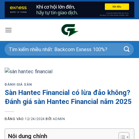
Bỏ
qua
nội
dung
ĐÁNH GIÁ SÀN
Sàn Hantec Financial có lừa đảo không?
Đánh giá sàn Hantec Financial năm 2025
ĐĂNG VÀO
12/24/2024
BỞI
ADMIN
Nội dung chính