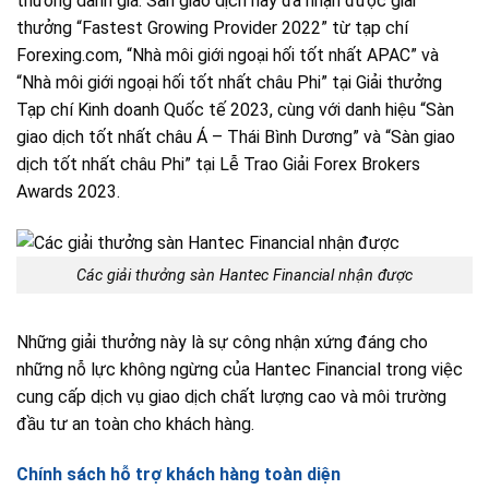
thưởng danh giá. Sàn giao dịch này đã nhận được giải
thưởng “Fastest Growing Provider 2022” từ tạp chí
Forexing.com, “Nhà môi giới ngoại hối tốt nhất APAC” và
“Nhà môi giới ngoại hối tốt nhất châu Phi” tại Giải thưởng
Tạp chí Kinh doanh Quốc tế 2023, cùng với danh hiệu “Sàn
giao dịch tốt nhất châu Á – Thái Bình Dương” và “Sàn giao
dịch tốt nhất châu Phi” tại Lễ Trao Giải Forex Brokers
Awards 2023.
Các giải thưởng sàn Hantec Financial nhận được
Những giải thưởng này là sự công nhận xứng đáng cho
những nỗ lực không ngừng của Hantec Financial trong việc
cung cấp dịch vụ giao dịch chất lượng cao và môi trường
đầu tư an toàn cho khách hàng.
Chính sách hỗ trợ khách hàng toàn diện