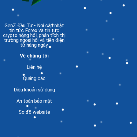
GenZ Đầu Tư
- Nơi cập nhật
tin tức Forex và tin tức
crypto nóng hổi, phân tích thị
trường ngoại hối và tiền điện
tử hàng ngày.
Về chúng tôi
Liên hệ
Quảng cáo
Điều khoản sử dụng
An toàn bảo mật
Sơ đồ website