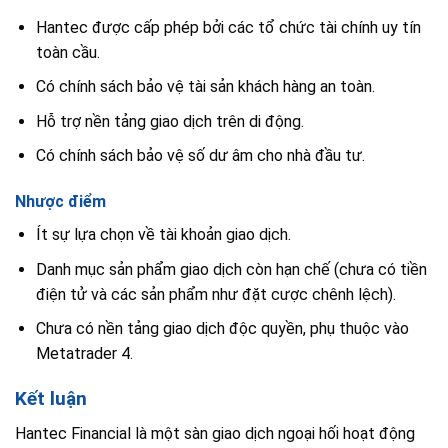
Hantec được cấp phép bởi các tổ chức tài chính uy tín
toàn cầu.
Có chính sách bảo vệ tài sản khách hàng an toàn.
Hỗ trợ nền tảng giao dịch trên di động.
Có chính sách bảo vệ số dư âm cho nhà đầu tư.
Nhược điểm
Ít sự lựa chọn về tài khoản giao dịch.
Danh mục sản phẩm giao dịch còn hạn chế (chưa có tiền
điện tử và các sản phẩm như đặt cược chênh lệch).
Chưa có nền tảng giao dịch độc quyền, phụ thuộc vào
Metatrader 4.
Kết luận
Hantec Financial là một sàn giao dịch ngoại hối hoạt động