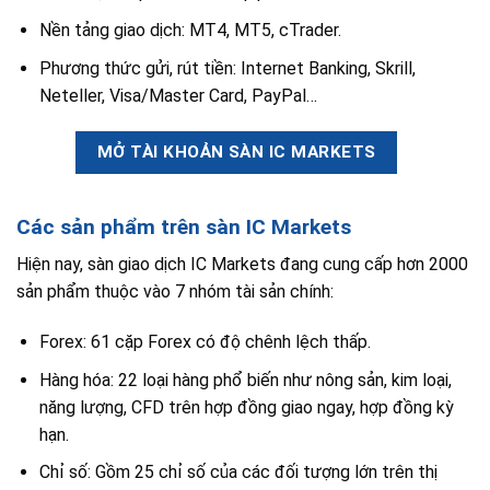
Nền tảng giao dịch: MT4, MT5, cTrader.
Phương thức gửi, rút tiền: Internet Banking, Skrill,
Neteller, Visa/Master Card, PayPal…
MỞ TÀI KHOẢN SÀN IC MARKETS
Các sản phẩm trên sàn IC Markets
Hiện nay, sàn giao dịch IC Markets đang cung cấp hơn 2000
sản phẩm thuộc vào 7 nhóm tài sản chính:
Forex: 61 cặp Forex có độ chênh lệch thấp.
Hàng hóa: 22 loại hàng phổ biến như nông sản, kim loại,
năng lượng, CFD trên hợp đồng giao ngay, hợp đồng kỳ
hạn.
Chỉ số: Gồm 25 chỉ số của các đối tượng lớn trên thị