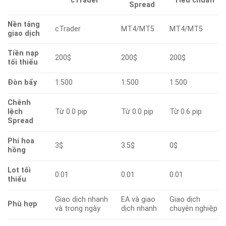
cTrader
Tiêu chuẩn
Spread
Nền tảng
cTrader
MT4/MT5
MT4/MT5
giao dịch
Tiền nạp
200$
200$
200$
tối thiểu
Đòn bẩy
1:500
1:500
1:500
Chênh
lệch
Từ 0.0 pip
Từ 0.0 pip
Từ 0.6 pip
Spread
Phí hoa
3$
3.5$
0$
hồng
Lot tối
0.01
0.01
0.01
thiểu
Giao dịch nhanh
EA và giao
Giao dịch
Phù hợp
và trong ngày
dịch nhanh
chuyên nghiệp