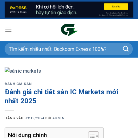
Bỏ
qua
nội
dung
ĐÁNH GIÁ SÀN
Đánh giá chi tiết sàn IC Markets mới
nhất 2025
ĐĂNG VÀO
09/19/2024
BỞI
ADMIN
Nội dung chính