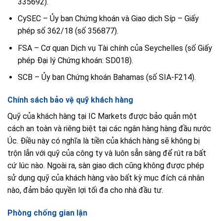
335692).
CySEC – Ủy ban Chứng khoán và Giao dịch Síp – Giấy
phép số 362/18 (số 356877).
FSA – Cơ quan Dịch vụ Tài chính của Seychelles (số Giấy
phép Đại lý Chứng khoán: SD018).
SCB – Ủy ban Chứng khoán Bahamas (số SIA-F214).
Chính sách bảo vệ quỹ khách hàng
Quỹ của khách hàng tại IC Markets được bảo quản một
cách an toàn và riêng biệt tại các ngân hàng hàng đầu nước
Úc. Điều này có nghĩa là tiền của khách hàng sẽ không bị
trộn lẫn với quỹ của công ty và luôn sẵn sàng để rút ra bất
cứ lúc nào. Ngoài ra, sàn giao dịch cũng không được phép
sử dụng quỹ của khách hàng vào bất kỳ mục đích cá nhân
nào, đảm bảo quyền lợi tối đa cho nhà đầu tư.
Phòng chống gian lận