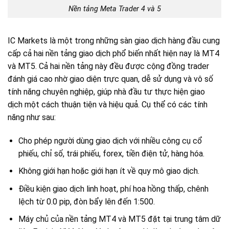
Nền tảng Meta Trader 4 và 5
IC Markets là một trong những sàn giao dịch hàng đầu cung
cấp cả hai nền tảng giao dịch phổ biến nhất hiện nay là MT4
và MT5. Cả hai nền tảng này đều được cộng đồng trader
đánh giá cao nhờ giao diện trực quan, dễ sử dụng và vô số
tính năng chuyên nghiệp, giúp nhà đầu tư thực hiện giao
dịch một cách thuận tiện và hiệu quả. Cụ thể có các tính
năng như sau:
Cho phép người dùng giao dịch với nhiều công cụ cổ
phiếu, chỉ số, trái phiếu, forex, tiền điện tử, hàng hóa.
Không giới hạn hoặc giới hạn ít về quy mô giao dịch.
Điều kiện giao dịch linh hoạt, phí hoa hồng thấp, chênh
lệch từ 0.0 pip, đòn bẩy lên đến 1:500.
Máy chủ của nền tảng MT4 và MT5 đặt tại trung tâm dữ