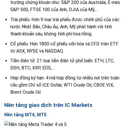
trường chứng khoán như: S&P 200 của Australia, E-mini
S&P 500, FTSE 100 của Anh, DJIA của Mỹ,…
Trái phiếu: Hơn 9 loại trái phiếu được chính phủ của các
nước Nhật Bản, Châu Âu, Anh, Mỹ phát hành với tính
thanh khoản sâu, không tính phí hoa hồng.
Cổ phiếu: Hơn 1800 cổ phiếu vốn hóa và CFD trên ETF
từ ASX, NYSE và NASDAQ.
Tiền điện tử: 21 loại tiền điện tử phố biến: ETH, LTC,
DSH, BTC, XRP, EOS,…
Hợp đồng kỳ hạn: 4 mã hợp đồng từ nhiều nơi trên toàn
cầu gồm Chỉ số ICE Dollar, WTI Crude Oil, CBOE VIX,
Brent Crude Oil.
Nền tảng giao dịch trên IC Markets
Nền tảng MT4, MT5