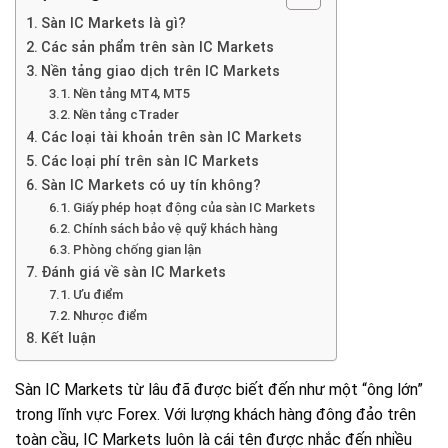
Sàn IC Markets là gì?
Các sản phẩm trên sàn IC Markets
Nền tảng giao dịch trên IC Markets
Nền tảng MT4, MT5
Nền tảng cTrader
Các loại tài khoản trên sàn IC Markets
Các loại phí trên sàn IC Markets
Sàn IC Markets có uy tín không?
Giấy phép hoạt động của sàn IC Markets
Chính sách bảo vệ quỹ khách hàng
Phòng chống gian lận
Đánh giá về sàn IC Markets
Ưu điểm
Nhược điểm
Kết luận
Sàn IC Markets từ lâu đã được biết đến như một “ông lớn”
trong lĩnh vực Forex. Với lượng khách hàng đông đảo trên
toàn cầu, IC Markets luôn là cái tên được nhắc đến nhiều