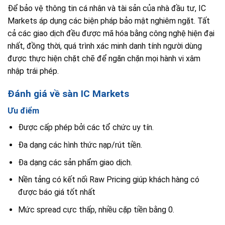
Để bảo vệ thông tin cá nhân và tài sản của nhà đầu tư, IC
Markets áp dụng các biện pháp bảo mật nghiêm ngặt. Tất
cả các giao dịch đều được mã hóa bằng công nghệ hiện đại
nhất, đồng thời, quá trình xác minh danh tính người dùng
được thực hiện chặt chẽ để ngăn chặn mọi hành vi xâm
nhập trái phép.
Đánh giá về sàn IC Markets
Ưu điểm
Được cấp phép bởi các tổ chức uy tín.
Đa dạng các hình thức nạp/rút tiền.
Đa dạng các sản phẩm giao dịch.
Nền tảng có kết nối Raw Pricing giúp khách hàng có
được báo giá tốt nhất
Mức spread cực thấp, nhiều cặp tiền bằng 0.