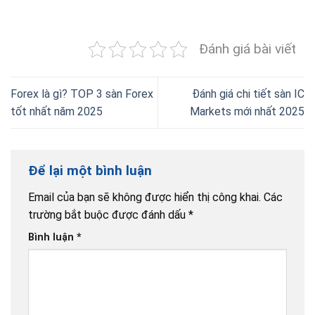
Đánh giá bài viết
Forex là gì? TOP 3 sàn Forex
Đánh giá chi tiết sàn IC
tốt nhất năm 2025
Markets mới nhất 2025
Để lại một bình luận
Email của bạn sẽ không được hiển thị công khai.
Các
trường bắt buộc được đánh dấu
*
Bình luận
*