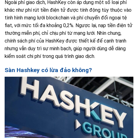
Ngoài phí giao dịch, HashKey còn áp dụng một số loại phí
khác như phí rút tiền điện tử được tính động tùy thuộc vào
tình hình mạng lưới blockchain và phí chuyển đổi ngoại tệ
fiat, với mức tối đa khoảng 0,2%. Ngược lại, nạp tiền điện tử
thường miễn phí, chỉ chịu phí từ mạng lưới. Nhìn chung,
chính sách phí của HashKey được thiết kế để cạnh tranh
nhưng vẫn duy trì sự minh bạch, giúp người dùng dễ dàng
kiểm soát chi phí trong quá trình giao dịch.
Sàn Hashkey có lừa đảo không?