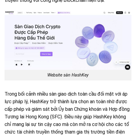
truyền thống với công nghệ blockchain hiện đại.
Website sàn HashKey
Trong bối cảnh nhiều sàn giao dịch toàn cầu đối mặt với áp
lực pháp lý, HashKey trở thành lựa chọn an toàn nhờ được
cấp phép và giám sát bởi Ủy ban Chứng khoán và Hợp đồng
Tương lai Hong Kong (SFC). Điều này giúp HashKey không
chỉ mang lại sự tin cậy cao mà còn mở ra cơ hội cho các tổ
chức tài chính truyền thống tham gia thị trường tiền điện