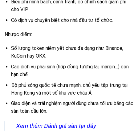
Biểu phí minh bạch, cạnh tranh; có chính sách giảm phí
cho VIP.
Có dịch vụ chuyên biệt cho nhà đầu tư tổ chức.
Nhược điểm:
Số lượng token niêm yết chưa đa dạng như Binance,
KuCoin hay OKX.
Các dịch vụ phái sinh (hợp đồng tương lai, margin…) còn
hạn chế.
Độ phủ sóng quốc tế chưa mạnh, chủ yếu tập trung tại
Hong Kong và một số khu vực châu Á.
Giao diện và trải nghiệm người dùng chưa tối ưu bằng các
sàn toàn cầu lớn.
Xem thêm Đánh giá sàn tại đây