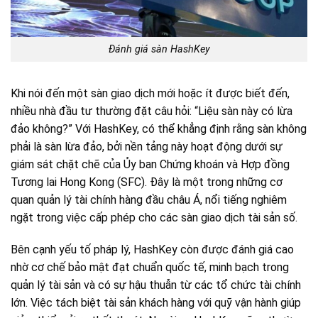
Đánh giá sàn HashKey
Khi nói đến một sàn giao dịch mới hoặc ít được biết đến,
nhiều nhà đầu tư thường đặt câu hỏi: “Liệu sàn này có lừa
đảo không?” Với HashKey, có thể khẳng định rằng sàn không
phải là sàn lừa đảo, bởi nền tảng này hoạt động dưới sự
giám sát chặt chẽ của Ủy ban Chứng khoán và Hợp đồng
Tương lai Hong Kong (SFC). Đây là một trong những cơ
quan quản lý tài chính hàng đầu châu Á, nổi tiếng nghiêm
ngặt trong việc cấp phép cho các sàn giao dịch tài sản số.
Bên cạnh yếu tố pháp lý, HashKey còn được đánh giá cao
nhờ cơ chế bảo mật đạt chuẩn quốc tế, minh bạch trong
quản lý tài sản và có sự hậu thuẫn từ các tổ chức tài chính
lớn. Việc tách biệt tài sản khách hàng với quỹ vận hành giúp