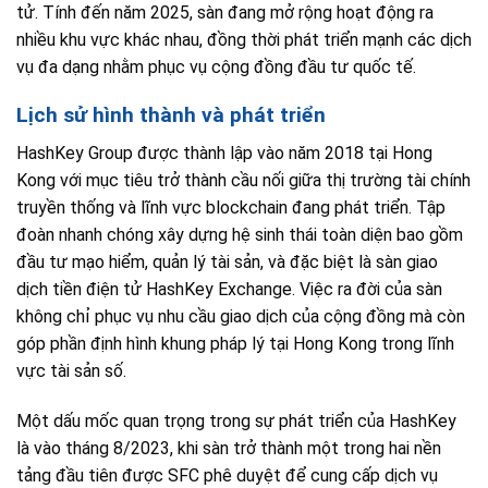
tử. Tính đến năm 2025, sàn đang mở rộng hoạt động ra
nhiều khu vực khác nhau, đồng thời phát triển mạnh các dịch
vụ đa dạng nhằm phục vụ cộng đồng đầu tư quốc tế.
Lịch sử hình thành và phát triển
HashKey Group được thành lập vào năm 2018 tại Hong
Kong với mục tiêu trở thành cầu nối giữa thị trường tài chính
truyền thống và lĩnh vực blockchain đang phát triển. Tập
đoàn nhanh chóng xây dựng hệ sinh thái toàn diện bao gồm
đầu tư mạo hiểm, quản lý tài sản, và đặc biệt là sàn giao
dịch tiền điện tử HashKey Exchange. Việc ra đời của sàn
không chỉ phục vụ nhu cầu giao dịch của cộng đồng mà còn
góp phần định hình khung pháp lý tại Hong Kong trong lĩnh
vực tài sản số.
Một dấu mốc quan trọng trong sự phát triển của HashKey
là vào tháng 8/2023, khi sàn trở thành một trong hai nền
tảng đầu tiên được SFC phê duyệt để cung cấp dịch vụ