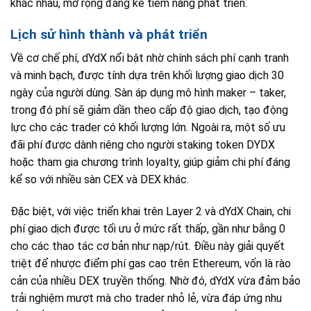
khác nhau, mở rộng đáng kể tiềm năng phát triển.
Lịch sử hình thành và phát triển
Về cơ chế phí, dYdX nổi bật nhờ chính sách phí cạnh tranh
và minh bạch, được tính dựa trên khối lượng giao dịch 30
ngày của người dùng. Sàn áp dụng mô hình maker – taker,
trong đó phí sẽ giảm dần theo cấp độ giao dịch, tạo động
lực cho các trader có khối lượng lớn. Ngoài ra, một số ưu
đãi phí được dành riêng cho người staking token DYDX
hoặc tham gia chương trình loyalty, giúp giảm chi phí đáng
kể so với nhiều sàn CEX và DEX khác.
Đặc biệt, với việc triển khai trên Layer 2 và dYdX Chain, chi
phí giao dịch được tối ưu ở mức rất thấp, gần như bằng 0
cho các thao tác cơ bản như nạp/rút. Điều này giải quyết
triệt để nhược điểm phí gas cao trên Ethereum, vốn là rào
cản của nhiều DEX truyền thống. Nhờ đó, dYdX vừa đảm bảo
trải nghiệm mượt mà cho trader nhỏ lẻ, vừa đáp ứng nhu