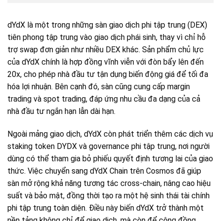
dYdX là một trong những sàn giao dịch phi tập trung (DEX)
tiên phong tập trung vào giao dịch phái sinh, thay vì chỉ hỗ
trợ swap đơn giản như nhiều DEX khác. Sản phẩm chủ lực
của dYdX chính là hợp đồng vĩnh viễn với đòn bẩy lên đến
20x, cho phép nhà đầu tư tận dụng biến động giá để tối đa
hóa lợi nhuận. Bên cạnh đó, sàn cũng cung cấp margin
trading và spot trading, đáp ứng nhu cầu đa dạng của cả
nhà đầu tư ngắn hạn lẫn dài hạn.
Ngoài mảng giao dịch, dYdX còn phát triển thêm các dịch vụ
staking token DYDX và governance phi tập trung, nơi người
dùng có thể tham gia bỏ phiếu quyết định tương lai của giao
thức. Việc chuyển sang dYdX Chain trên Cosmos đã giúp
sàn mở rộng khả năng tương tác cross-chain, nâng cao hiệu
suất và bảo mật, đồng thời tạo ra một hệ sinh thái tài chính
phi tập trung toàn diện. Điều này biến dYdX trở thành một
nền tảng không chỉ để giao dịch, mà còn để cộng đồng