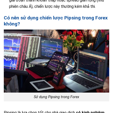
giai đoạn thanh khoản thấp hoặc spread giãn rộng (như
phiên châu Á), chiến lược này thường kém khả thi.
Có nên sử dụng chiến lược Pipsing trong Forex
không?
Sử dụng Pipsing trong Forex
Pipsing là lựa chọn tốt cho nhà giao dịch
có kinh nghiệm