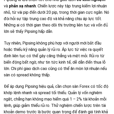
và
phản xạ nhanh
. Chiến lược này tập trung kiếm lợi nhuận
nhỏ, từ vài pip đến dưới 20 pip, trong thời gian cực ngắn. Nó
đòi hỏi sự tập trung cao độ và khả năng chịu áp lực tốt.
Những ai có thời gian theo dõi thị trường liên tục và vốn đủ
lớn sẽ thấy Pipsing hấp dẫn.
Tuy nhiên, Pipsing không phù hợp với người mới bắt đầu
hoặc thiếu kỹ năng quản lý rủi ro. Áp lực từ việc ra quyết
định liên tục có thể gây căng thẳng và mệt mỏi. Rủi ro từ
biến động bất ngờ, như tin tức kinh tế, dễ dẫn đến thua lỗ
lớn. Chi phí giao dịch cao cũng có thể ăn mòn lợi nhuận nếu
sàn có spread không thấp.
Để áp dụng Pipsing hiệu quả, cần chọn sàn Forex có tốc độ
khớp lệnh nhanh và spread tối thiểu. Quản lý vốn nghiêm
ngặt, chẳng hạn không mạo hiểm quá 1 – 2% tài khoản mỗi
lệnh, giúp giảm thiểu rủi ro. Thử nghiệm chiến lược trên tài
khoản demo trước là bước quan trọng để đánh giá tính khả