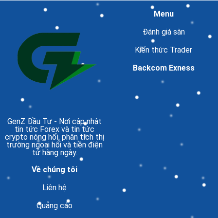
Menu
Đánh giá sàn
Kiến thức Trader
Backcom Exness
GenZ Đầu Tư
- Nơi cập nhật
tin tức Forex và tin tức
crypto nóng hổi, phân tích thị
trường ngoại hối và tiền điện
tử hàng ngày.
Về chúng tôi
Liên hệ
Quảng cáo