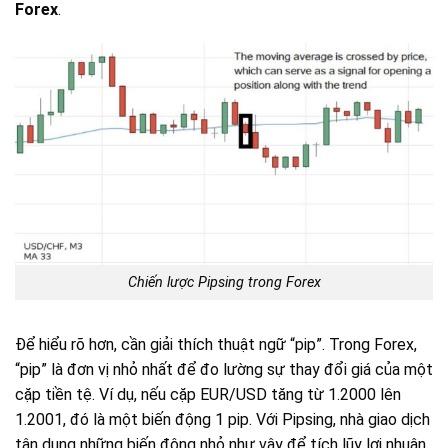
Forex
.
Chiến lược Pipsing trong Forex
Để hiểu rõ hơn, cần giải thích thuật ngữ “pip”. Trong Forex,
“pip” là đơn vị nhỏ nhất để đo lường sự thay đổi giá của một
cặp tiền tệ. Ví dụ, nếu cặp EUR/USD tăng từ 1.2000 lên
1.2001, đó là một biến động 1 pip. Với Pipsing, nhà giao dịch
tận dụng những biến động nhỏ như vậy để tích lũy lợi nhuận