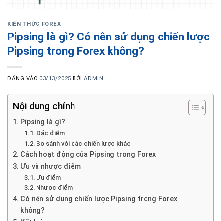
KIẾN THỨC FOREX
Pipsing là gì? Có nên sử dụng chiến lược
Pipsing trong Forex không?
ĐĂNG VÀO
03/13/2025
BỞI
ADMIN
Nội dung chính
Pipsing là gì?
Đặc điểm
So sánh với các chiến lược khác
Cách hoạt động của Pipsing trong Forex
Ưu và nhược điểm
Ưu điểm
Nhược điểm
Có nên sử dụng chiến lược Pipsing trong Forex
không?