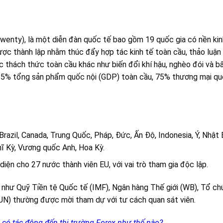
enty), là một diễn đàn quốc tế bao gồm 19 quốc gia có nền kinh 
ược thành lập nhằm thúc đẩy hợp tác kinh tế toàn cầu, thảo luận 
c thách thức toàn cầu khác như biến đổi khí hậu, nghèo đói và b
85% tổng sản phẩm quốc nội (GDP) toàn cầu, 75% thương mại qu
 Brazil, Canada, Trung Quốc, Pháp, Đức, Ấn Độ, Indonesia, Ý, Nhậ
ĩ Kỳ, Vương quốc Anh, Hoa Kỳ.
 diện cho 27 nước thành viên EU, với vai trò tham gia độc lập.
 như Quỹ Tiền tệ Quốc tế (IMF), Ngân hàng Thế giới (WB), Tổ ch
UN) thường được mời tham dự với tư cách quan sát viên.
có tác động đến thị trường Forex như thế nào?