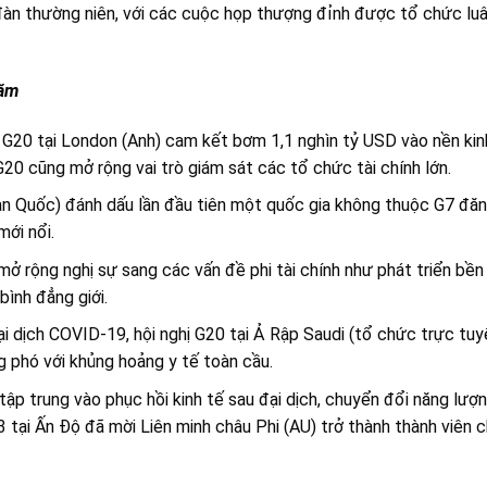
đàn thường niên, với các cuộc họp thượng đỉnh được tổ chức luân
năm
 G20 tại London (Anh) cam kết bơm 1,1 nghìn tỷ USD vào nền kin
20 cũng mở rộng vai trò giám sát các tổ chức tài chính lớn.
Hàn Quốc) đánh dấu lần đầu tiên một quốc gia không thuộc G7 đăn
mới nổi.
 rộng nghị sự sang các vấn đề phi tài chính như phát triển bền v
bình đẳng giới.
i dịch COVID-19, hội nghị G20 tại Ả Rập Saudi (tổ chức trực tu
g phó với khủng hoảng y tế toàn cầu.
tập trung vào phục hồi kinh tế sau đại dịch, chuyển đổi năng lượ
3 tại Ấn Độ đã mời Liên minh châu Phi (AU) trở thành thành viên 