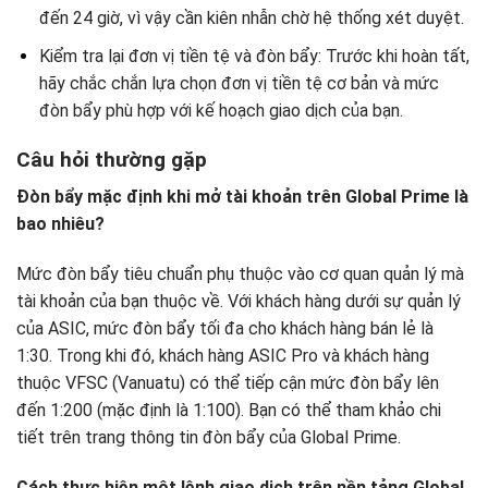
đến 24 giờ, vì vậy cần kiên nhẫn chờ hệ thống xét duyệt.
Kiểm tra lại đơn vị tiền tệ và đòn bẩy: Trước khi hoàn tất,
hãy chắc chắn lựa chọn đơn vị tiền tệ cơ bản và mức
đòn bẩy phù hợp với kế hoạch giao dịch của bạn.
Câu hỏi thường gặp
Đòn bẩy mặc định khi mở tài khoản trên Global Prime là
bao nhiêu?
Mức đòn bẩy tiêu chuẩn phụ thuộc vào cơ quan quản lý mà
tài khoản của bạn thuộc về. Với khách hàng dưới sự quản lý
của ASIC, mức đòn bẩy tối đa cho khách hàng bán lẻ là
1:30. Trong khi đó, khách hàng ASIC Pro và khách hàng
thuộc VFSC (Vanuatu) có thể tiếp cận mức đòn bẩy lên
đến 1:200 (mặc định là 1:100). Bạn có thể tham khảo chi
tiết trên trang thông tin đòn bẩy của Global Prime.
Cách thực hiện một lệnh giao dịch trên nền tảng Global