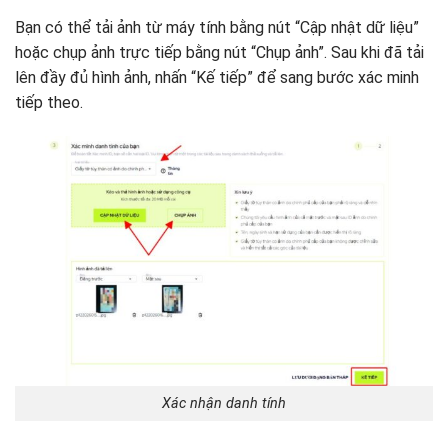
Bạn có thể tải ảnh từ máy tính bằng nút “Cập nhật dữ liệu”
hoặc chụp ảnh trực tiếp bằng nút “Chụp ảnh”. Sau khi đã tải
lên đầy đủ hình ảnh, nhấn “Kế tiếp” để sang bước xác minh
tiếp theo.
Xác nhận danh tính