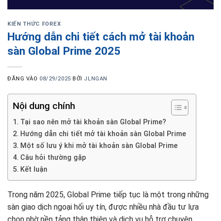
KIẾN THỨC FOREX
Hướng dẫn chi tiết cách mở tài khoản
sàn Global Prime 2025
ĐĂNG VÀO
08/29/2025
BỞI
JLNGAN
Nội dung chính
Tại sao nên mở tài khoản sàn Global Prime?
Hướng dẫn chi tiết mở tài khoản sàn Global Prime
Một số lưu ý khi mở tài khoản sàn Global Prime
Câu hỏi thường gặp
Kết luận
Trong năm 2025, Global Prime tiếp tục là một trong những
sàn giao dịch ngoại hối uy tín, được nhiều nhà đầu tư lựa
chọn nhờ nền tảng thân thiện và dịch vụ hỗ trợ chuyên