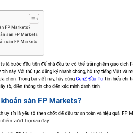
sàn FP Markets?
oản sàn FP Markets
oản sàn FP Markets
ts là bước đầu tiên để nhà đầu tư có thể trải nghiệm giao dịch 
y tín này. Với thủ tục đăng ký nhanh chóng, hỗ trợ tiếng Việt và
ựa chọn. Trong bài viết này, hãy cùng
GenZ Đầu Tư
tìm hiểu chi 
ấy tờ, điền thông tin cho đến xác minh danh tính.
i khoản sàn FP Markets?
h uy tín là yếu tố then chốt để đầu tư an toàn và hiệu quả. FP M
 điểm vượt trội sau đây: