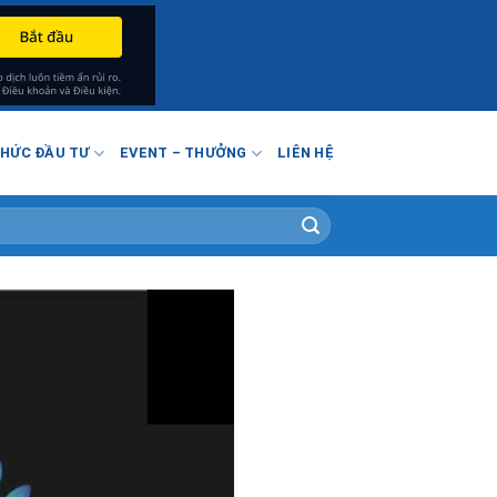
THỨC ĐẦU TƯ
EVENT – THƯỞNG
LIÊN HỆ