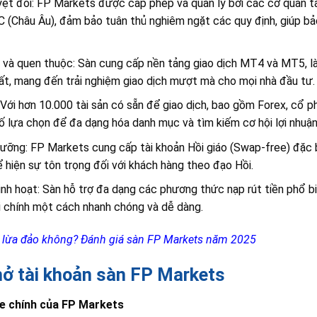
ệt đối: FP Markets được cấp phép và quản lý bởi các cơ quan tài
C (Châu Âu), đảm bảo tuân thủ nghiêm ngặt các quy định, giúp bả
và quen thuộc: Sàn cung cấp nền tảng giao dịch MT4 và MT5, là 
t, mang đến trải nghiệm giao dịch mượt mà cho mọi nhà đầu tư.
Với hơn 10.000 tài sản có sẵn để giao dịch, bao gồm Forex, cổ phi
số lựa chọn để đa dạng hóa danh mục và tìm kiếm cơ hội lợi nhuận
gưỡng: FP Markets cung cấp tài khoản Hồi giáo (Swap-free) đặc 
hể hiện sự tôn trọng đối với khách hàng theo đạo Hồi.
linh hoạt: Sàn hỗ trợ đa dạng các phương thức nạp rút tiền phổ b
ài chính một cách nhanh chóng và dễ dàng.
 lừa đảo không? Đánh giá sàn FP Markets năm 2025
ở tài khoản sàn FP Markets
te chính của FP Markets