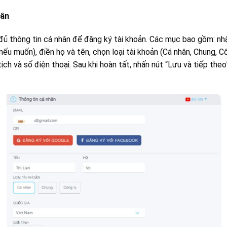
hân
đủ thông tin cá nhân để đăng ký tài khoản. Các mục bao gồm: nhậ
 muốn), điền họ và tên, chọn loại tài khoản (Cá nhân, Chung, Côn
tịch và số điện thoại. Sau khi hoàn tất, nhấn nút “Lưu và tiếp th