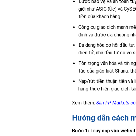
Được bảo vệ và an toàn tuy
giới như ASIC (Úc) và CySE
tiền của khách hàng.
Công cụ giao dịch mạnh mẽ 
định và được ưa chuộng nhấ
Đa dạng hóa cơ hội đầu tư: 
điện tử, nhà đầu tư có vô 
Tôn trọng văn hóa và tín n
tắc của giáo luật Sharia, t
Nạp/rút tiền thuận tiện và 
hàng thực hiện giao dịch t
Xem thêm:
Sàn FP Markets có
Hướng dẫn cách m
Bước 1: Truy cập vào websi