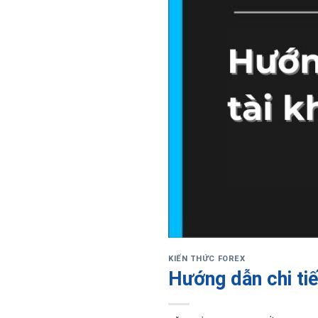
KIẾN THỨC FOREX
Hướng dẫn chi ti