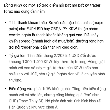
Đồng KRW có một số đặc điểm nổi bật mà bất kỳ trader
forex nào cũng cần nắm:
Tính thanh khoản thấp: So với các cặp tiền chính (major
pairs) như EUR/USD hay GBP/JPY, KRW thuộc nhóm
exotic, nghĩa là thanh khoản không quá cao. Điều này
khiến spread (chênh lệch giá mua/bán) thường rộng hơn,
đòi hỏi trader phải cẩn thận khi giao dịch.
Tỷ giá lớn
: Tính đến tháng 2/2025, 1 USD đổi được
khoảng 1.300-1.400 KRW, tùy theo thị trường. Đừng giật
mình với con số này – giá trị thực của KRW thấp hơn
nhiều so với USD, nên tỷ giá “nghìn đơn vị” là chuyện bình
thường.
Biến động vừa phải
: KRW không phải đồng tiền biến động
mạnh với cú sốc lớn, nhưng cũng không quá “êm” như
CHF (Franc Thụy Sĩ). Nó phản ánh sát tình hình kinh tế
Hàn Quốc và khu vực châu Á.