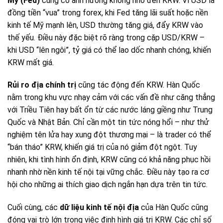
Mỹ (Fed)
cũng có ảnh hưởng không nhỏ đến KRW. Vì USD là
đồng tiền “vua” trong forex, khi Fed tăng lãi suất hoặc nền
kinh tế Mỹ mạnh lên, USD thường tăng giá, đẩy KRW vào
thế yếu. Điều này đặc biệt rõ ràng trong cặp USD/KRW –
khi USD “lên ngôi”, tỷ giá có thể lao dốc nhanh chóng, khiến
KRW mất giá.
Rủi ro địa chính trị
cũng tác động đến KRW. Hàn Quốc
nằm trong khu vực nhạy cảm với các vấn đề như căng thẳng
với Triều Tiên hay bất ổn từ các nước láng giềng như Trung
Quốc và Nhật Bản. Chỉ cần một tin tức nóng hổi – như thử
nghiệm tên lửa hay xung đột thương mại – là trader có thể
“bán tháo” KRW, khiến giá trị của nó giảm đột ngột. Tuy
nhiên, khi tình hình ổn định, KRW cũng có khả năng phục hồi
nhanh nhờ nền kinh tế nội tại vững chắc. Điều này tạo ra cơ
hội cho những ai thích giao dịch ngắn hạn dựa trên tin tức.
Cuối cùng, các
dữ liệu kinh tế nội địa
của Hàn Quốc cũng
đóng vai trò lớn trong việc định hình giá trị KRW. Các chỉ số