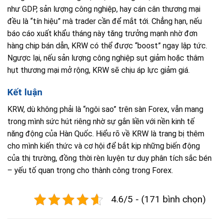
như GDP, sản lượng công nghiệp, hay cán cân thương mại
đều là “tín hiệu” mà trader cần để mắt tới. Chẳng hạn, nếu
báo cáo xuất khẩu tháng này tăng trưởng mạnh nhờ đơn
hàng chip bán dẫn, KRW có thể được “boost” ngay lập tức.
Ngược lại, nếu sản lượng công nghiệp sụt giảm hoặc thâm
hụt thương mại mở rộng, KRW sẽ chịu áp lực giảm giá.
Kết luận
KRW, dù không phải là “ngôi sao” trên sàn Forex, vẫn mang
trong mình sức hút riêng nhờ sự gắn liền với nền kinh tế
năng động của Hàn Quốc. Hiểu rõ về KRW là trang bị thêm
cho mình kiến thức và cơ hội để bắt kịp những biến động
của thị trường, đồng thời rèn luyện tư duy phân tích sắc bén
– yếu tố quan trọng cho thành công trong Forex.
4.6/5 - (171 bình chọn)