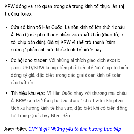
KRW đóng vai trò quan trọng cả trong kinh tế thực lẫn thị
trường forex:
Cửa sổ kinh tế Hàn Quốc: Là nền kinh tế lớn thứ 4 châu
Á, Hàn Quốc phụ thuộc nhiều vào xuất khẩu (điện tử, ô
tô, chip bán dẫn). Giá trị KRW vì thế trở thành “tấm
gương” phản ánh sức khỏe kinh tế nước này.
Cơ hội cho trader
: Với những ai thích giao dịch exotic
pairs, USD/KRW là cặp tiền phổ biến để “săn” pip từ biến
động tỷ giá, đặc biệt trong các giai đoạn kinh tế toàn
cầu bất ổn.
Tín hiệu khu vực
: Vì Hàn Quốc nhạy với thương mại châu
Á, KRW còn là “đồng hồ báo động” cho trader khi phân
tích xu hướng kinh tế khu vực, đặc biệt khi có biến động
từ Trung Quốc hay Nhật Bản.
Xem thêm:
CNY là gì? Những yếu tố ảnh hưởng trực tiếp