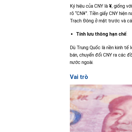
Ký hiệu của CNY là
¥
, giống v
rõ “CN¥”. Tiền giấy CNY hiện n
Trạch Đông ở mặt trước và các
Tính lưu thông hạn chế
:
Dù Trung Quốc là nền kinh tế l
bán, chuyển đổi CNY ra các đồn
nước ngoài.
Vai trò