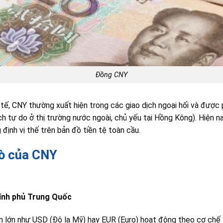
Đồng CNY
 tế, CNY thường xuất hiện trong các giao dịch ngoại hối và được 
h tự do ở thị trường nước ngoài, chủ yếu tại Hồng Kông). Hiện n
định vị thế trên bản đồ tiền tệ toàn cầu.
rò của CNY
hính phủ Trung Quốc
n lớn như USD (Đô la Mỹ) hay EUR (Euro) hoạt động theo cơ chế