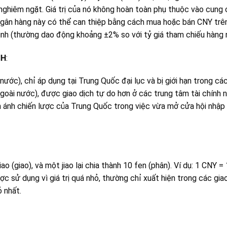
nghiêm ngặt. Giá trị của nó không hoàn toàn phụ thuộc vào cun
ân hàng này có thể can thiệp bằng cách mua hoặc bán CNY trên 
ịnh (thường dao động khoảng ±2% so với tỷ giá tham chiếu hàng 
NH
:
nước), chỉ áp dụng tại Trung Quốc đại lục và bị giới hạn trong các 
(ngoài nước), được giao dịch tự do hơn ở các trung tâm tài chính
 ánh chiến lược của Trung Quốc trong việc vừa mở cửa hội nhập 
 (giao), và một jiao lại chia thành 10 fen (phân). Ví dụ: 1 CNY = 
ợc sử dụng vì giá trị quá nhỏ, thường chỉ xuất hiện trong các gi
 nhất.