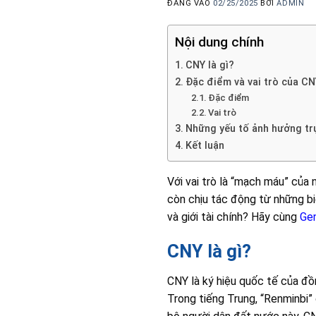
ĐĂNG VÀO
02/25/2025
BỞI
ADMIN
Nội dung chính
CNY là gì?
Đặc điểm và vai trò của CN
Đặc điểm
Vai trò
Những yếu tố ảnh hưởng trự
Kết luận
Với vai trò là “mạch máu” của n
còn chịu tác động từ những bi
và giới tài chính? Hãy cùng
Ge
CNY là gì?
CNY là ký hiệu quốc tế của đồ
Trong tiếng Trung, “Renminbi” 