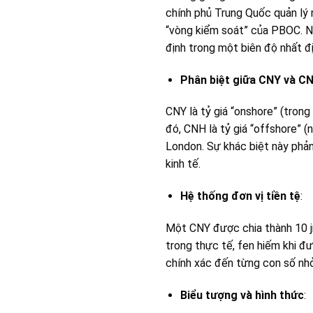
chính phủ Trung Quốc quản lý 
“vòng kiểm soát” của PBOC. Ng
định trong một biên độ nhất đ
Phân biệt giữa CNY và C
CNY là tỷ giá “onshore” (trong 
đó, CNH là tỷ giá “offshore” 
London. Sự khác biệt này phản
kinh tế.
Hệ thống đơn vị tiền tệ
:
Một CNY được chia thành 10 jiao
trong thực tế, fen hiếm khi đư
chính xác đến từng con số nhỏ
Biểu tượng và hình thức
: