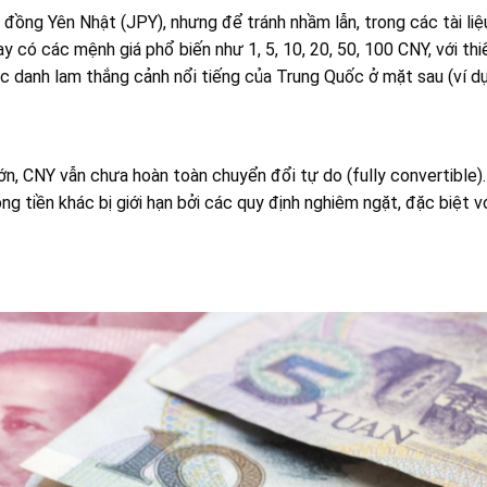
ới đồng Yên Nhật (JPY), nhưng để tránh nhầm lẫn, trong các tài li
ay có các mệnh giá phổ biến như 1, 5, 10, 20, 50, 100 CNY, với thi
 danh lam thắng cảnh nổi tiếng của Trung Quốc ở mặt sau (ví dụ
ớn, CNY vẫn chưa hoàn toàn chuyển đổi tự do (fully convertible).
g tiền khác bị giới hạn bởi các quy định nghiêm ngặt, đặc biệt v