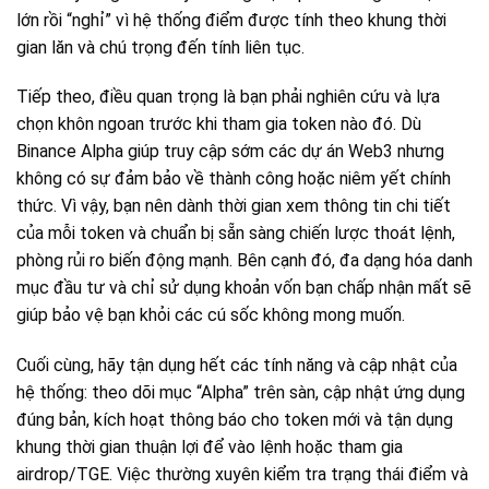
lớn rồi “nghỉ” vì hệ thống điểm được tính theo khung thời
gian lăn và chú trọng đến tính liên tục.
Tiếp theo, điều quan trọng là bạn phải nghiên cứu và lựa
chọn khôn ngoan trước khi tham gia token nào đó. Dù
Binance Alpha giúp truy cập sớm các dự án Web3 nhưng
không có sự đảm bảo về thành công hoặc niêm yết chính
thức. Vì vậy, bạn nên dành thời gian xem thông tin chi tiết
của mỗi token và chuẩn bị sẵn sàng chiến lược thoát lệnh,
phòng rủi ro biến động mạnh. Bên cạnh đó, đa dạng hóa danh
mục đầu tư và chỉ sử dụng khoản vốn bạn chấp nhận mất sẽ
giúp bảo vệ bạn khỏi các cú sốc không mong muốn.
Cuối cùng, hãy tận dụng hết các tính năng và cập nhật của
hệ thống: theo dõi mục “Alpha” trên sàn, cập nhật ứng dụng
đúng bản, kích hoạt thông báo cho token mới và tận dụng
khung thời gian thuận lợi để vào lệnh hoặc tham gia
airdrop/TGE. Việc thường xuyên kiểm tra trạng thái điểm và