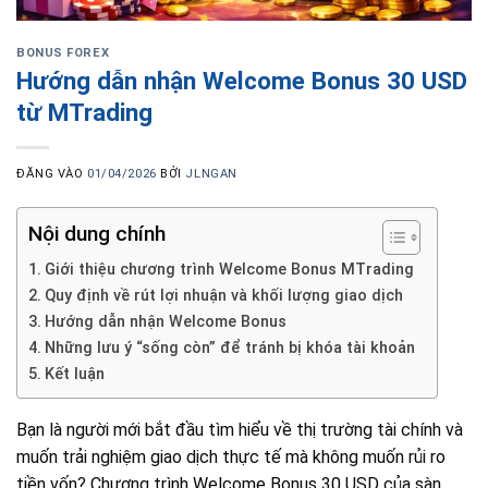
BONUS FOREX
Hướng dẫn nhận Welcome Bonus 30 USD
từ MTrading
ĐĂNG VÀO
01/04/2026
BỞI
JLNGAN
Nội dung chính
Giới thiệu chương trình Welcome Bonus MTrading
Quy định về rút lợi nhuận và khối lượng giao dịch
Hướng dẫn nhận Welcome Bonus
Những lưu ý “sống còn” để tránh bị khóa tài khoản
Kết luận
Bạn là người mới bắt đầu tìm hiểu về thị trường tài chính và
muốn trải nghiệm giao dịch thực tế mà không muốn rủi ro
tiền vốn? Chương trình Welcome Bonus 30 USD của sàn