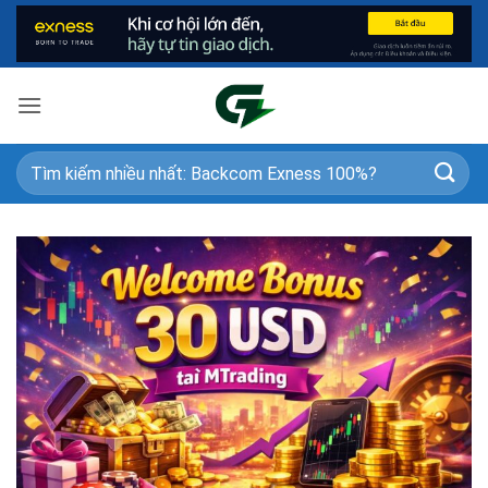
Bỏ
qua
nội
dung