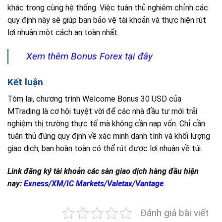
khác trong cùng hệ thống. Việc tuân thủ nghiêm chỉnh các
quy định này sẽ giúp bạn bảo vệ tài khoản và thực hiện rút
lợi nhuận một cách an toàn nhất.
Xem thêm Bonus Forex tại đây
Kết luận
Tóm lại, chương trình Welcome Bonus 30 USD của
MTrading là cơ hội tuyệt vời để các nhà đầu tư mới trải
nghiệm thị trường thực tế mà không cần nạp vốn. Chỉ cần
tuân thủ đúng quy định về xác minh danh tính và khối lượng
giao dịch, bạn hoàn toàn có thể rút được lợi nhuận về túi.
Link đăng ký tài khoản các sàn giao dịch hàng đầu hiện
nay:
Exness
/
XM
/
IC Markets
/
Valetax
/
Vantage
Đánh giá bài viết