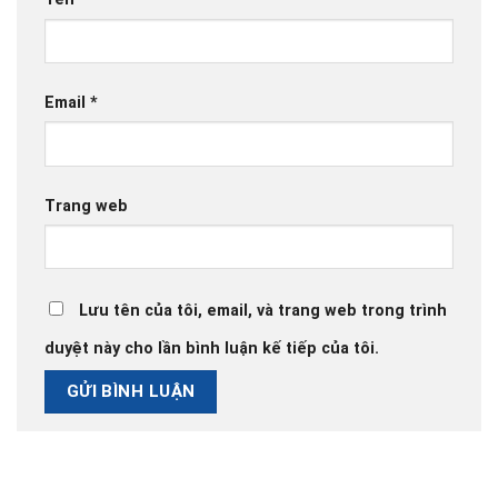
Email
*
Trang web
Lưu tên của tôi, email, và trang web trong trình
duyệt này cho lần bình luận kế tiếp của tôi.