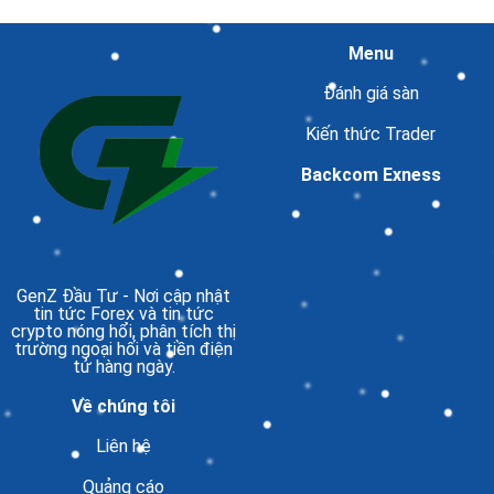
Menu
Đánh giá sàn
Kiến thức Trader
Backcom Exness
GenZ Đầu Tư
- Nơi cập nhật
tin tức Forex và tin tức
crypto nóng hổi, phân tích thị
trường ngoại hối và tiền điện
tử hàng ngày.
Về chúng tôi
Liên hệ
Quảng cáo