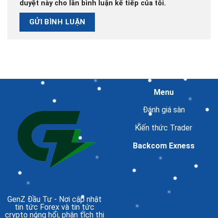
duyệt này cho lần bình luận kế tiếp của tôi.
Menu
Đánh giá sàn
Kiến thức Trader
Backcom Exness
GenZ Đầu Tư
- Nơi cập nhật
tin tức Forex và tin tức
crypto nóng hổi, phân tích thị