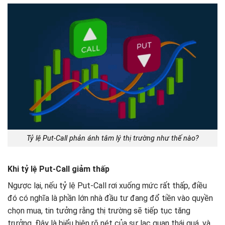
Tỷ lệ Put-Call phản ánh tâm lý thị trường như thế nào?
Khi tỷ lệ Put-Call giảm thấp
Ngược lại, nếu tỷ lệ Put-Call rơi xuống mức rất thấp, điều
đó có nghĩa là phần lớn nhà đầu tư đang đổ tiền vào quyền
chọn mua, tin tưởng rằng thị trường sẽ tiếp tục tăng
trưởng. Đây là biểu hiện rõ nét của sự lạc quan thái quá, và