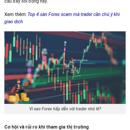
cầu đầy sôi động này.
Xem thêm:
Top 4 sàn Forex scam mà trader cần chú ý khi
giao dịch
Vì sao Forex hấp dẫn với trader nhỏ lẻ?
Cơ hội và rủi ro khi tham gia thị trường