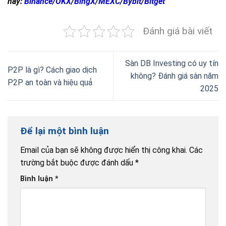
nay:
Binance
/
OKX
/
BingX
/
MEXC
/
Bybit
/
Bitget
Đánh giá bài viết
Sàn DB Investing có uy tín
P2P là gì? Cách giao dịch
không? Đánh giá sàn năm
P2P an toàn và hiệu quả
2025
Để lại một bình luận
Email của bạn sẽ không được hiển thị công khai.
Các
trường bắt buộc được đánh dấu
*
Bình luận
*