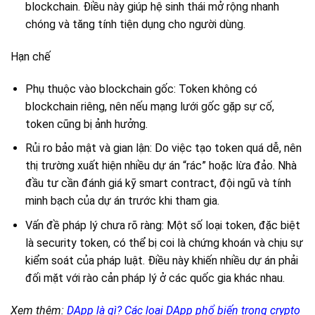
blockchain. Điều này giúp hệ sinh thái mở rộng nhanh
chóng và tăng tính tiện dụng cho người dùng.
Hạn chế
Phụ thuộc vào blockchain gốc: Token không có
blockchain riêng, nên nếu mạng lưới gốc gặp sự cố,
token cũng bị ảnh hưởng.
Rủi ro bảo mật và gian lận: Do việc tạo token quá dễ, nên
thị trường xuất hiện nhiều dự án “rác” hoặc lừa đảo. Nhà
đầu tư cần đánh giá kỹ smart contract, đội ngũ và tính
minh bạch của dự án trước khi tham gia.
Vấn đề pháp lý chưa rõ ràng: Một số loại token, đặc biệt
là security token, có thể bị coi là chứng khoán và chịu sự
kiểm soát của pháp luật. Điều này khiến nhiều dự án phải
đối mặt với rào cản pháp lý ở các quốc gia khác nhau.
Xem thêm:
DApp là gì? Các loại DApp phổ biến trong crypto