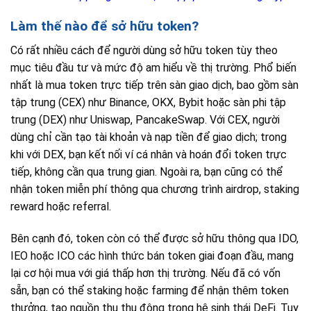
Làm thế nào để sở hữu token?
Có rất nhiều cách để người dùng sở hữu token tùy theo
mục tiêu đầu tư và mức độ am hiểu về thị trường. Phổ biến
nhất là mua token trực tiếp trên sàn giao dịch, bao gồm sàn
tập trung (CEX) như Binance, OKX, Bybit hoặc sàn phi tập
trung (DEX) như Uniswap, PancakeSwap. Với CEX, người
dùng chỉ cần tạo tài khoản và nạp tiền để giao dịch; trong
khi với DEX, bạn kết nối ví cá nhân và hoán đổi token trực
tiếp, không cần qua trung gian. Ngoài ra, bạn cũng có thể
nhận token miễn phí thông qua chương trình airdrop, staking
reward hoặc referral.
Bên cạnh đó, token còn có thể được sở hữu thông qua IDO,
IEO hoặc ICO các hình thức bán token giai đoạn đầu, mang
lại cơ hội mua với giá thấp hơn thị trường. Nếu đã có vốn
sẵn, bạn có thể staking hoặc farming để nhận thêm token
thưởng, tạo nguồn thu thụ động trong hệ sinh thái DeFi. Tuy