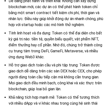
Dễ dàng phát hành và triển khai: Không cần xây dựng
blockchain mới, các dự án có thể phát hành token chỉ
bằng một smart contract tiết kiệm chi phí, thời gian và
nhân lực. Điều này giúp khởi động dự án nhanh chóng, phù
hợp với startup hoặc các mô hình thử nghiệm.
Tính linh hoạt và đa dụng: Token có thể đại diện cho bất
kỳ giá trị nào: tiền tệ, quyền biểu quyết, vật phẩm NFT,
điểm thưởng hay cổ phần. Nhờ đó, chúng trở thành công
cụ trung tâm trong DeFi, GameFi, Metaverse, và nhiều
ứng dụng Web3 khác.
Hỗ trợ giao dịch toàn cầu và phi tập trung: Token được
giao dịch dễ dàng trên các sàn DEX hoặc CEX, cho phép
người dùng toàn cầu tiếp cận mà không cần trung gian.
Mọi giao dịch đều minh bạch, công khai và xác thực trên
blockchain, giúp loại bỏ gian lận.
Khả năng tích hợp mạnh mẽ: Token có thể tương thích
với nhiều dApp và ví khác nhau trong cùng hệ sinh thái