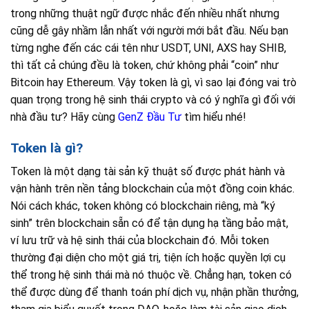
trong những thuật ngữ được nhắc đến nhiều nhất nhưng
cũng dễ gây nhầm lẫn nhất với người mới bắt đầu. Nếu bạn
từng nghe đến các cái tên như USDT, UNI, AXS hay SHIB,
thì tất cả chúng đều là token, chứ không phải “coin” như
Bitcoin hay Ethereum. Vậy token là gì, vì sao lại đóng vai trò
quan trọng trong hệ sinh thái crypto và có ý nghĩa gì đối với
nhà đầu tư? Hãy cùng
GenZ Đầu Tư
tìm hiểu nhé!
Token là gì?
Token là một dạng tài sản kỹ thuật số được phát hành và
vận hành trên nền tảng blockchain của một đồng coin khác.
Nói cách khác, token không có blockchain riêng, mà “ký
sinh” trên blockchain sẵn có để tận dụng hạ tầng bảo mật,
ví lưu trữ và hệ sinh thái của blockchain đó. Mỗi token
thường đại diện cho một giá trị, tiện ích hoặc quyền lợi cụ
thể trong hệ sinh thái mà nó thuộc về. Chẳng hạn, token có
thể được dùng để thanh toán phí dịch vụ, nhận phần thưởng,