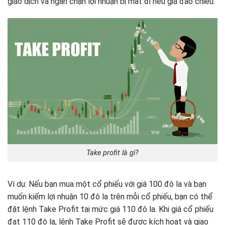
giao dịch và ngăn chặn lợi nhuận bị mất đi nếu giá đảo chiều.
Take profit là gì?
Ví dụ: Nếu bạn mua một cổ phiếu với giá 100 đô la và bạn
muốn kiếm lợi nhuận 10 đô la trên mỗi cổ phiếu, bạn có thể
đặt lệnh Take Profit tại mức giá 110 đô la. Khi giá cổ phiếu
đạt 110 đô la, lệnh Take Profit sẽ được kích hoạt và giao