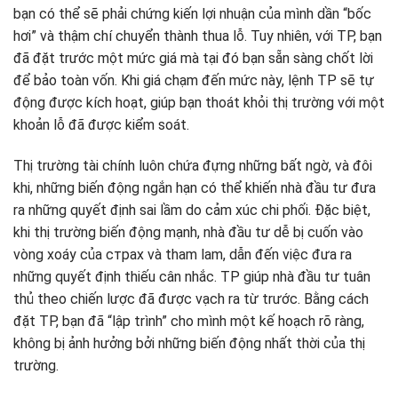
bạn có thể sẽ phải chứng kiến lợi nhuận của mình dần “bốc
hơi” và thậm chí chuyển thành thua lỗ. Tuy nhiên, với TP, bạn
đã đặt trước một mức giá mà tại đó bạn sẵn sàng chốt lời
để bảo toàn vốn. Khi giá chạm đến mức này, lệnh TP sẽ tự
động được kích hoạt, giúp bạn thoát khỏi thị trường với một
khoản lỗ đã được kiểm soát.
Thị trường tài chính luôn chứa đựng những bất ngờ, và đôi
khi, những biến động ngắn hạn có thể khiến nhà đầu tư đưa
ra những quyết định sai lầm do cảm xúc chi phối. Đặc biệt,
khi thị trường biến động mạnh, nhà đầu tư dễ bị cuốn vào
vòng xoáy của страх và tham lam, dẫn đến việc đưa ra
những quyết định thiếu cân nhắc. TP giúp nhà đầu tư tuân
thủ theo chiến lược đã được vạch ra từ trước. Bằng cách
đặt TP, bạn đã “lập trình” cho mình một kế hoạch rõ ràng,
không bị ảnh hưởng bởi những biến động nhất thời của thị
trường.