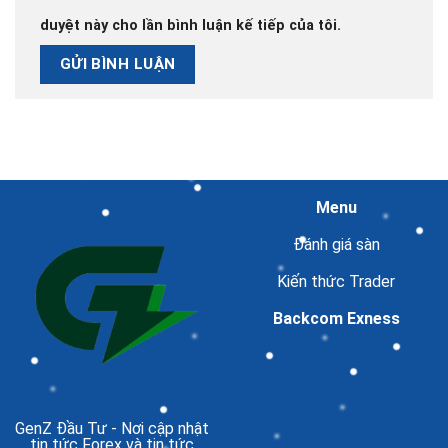
duyệt này cho lần bình luận kế tiếp của tôi.
Menu
Đánh giá sàn
Kiến thức Trader
Backcom Exness
GenZ Đầu Tư
- Nơi cập nhật
tin tức Forex và tin tức