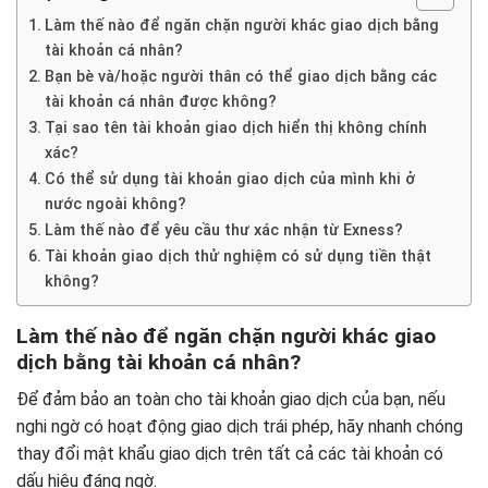
Làm thế nào để ngăn chặn người khác giao dịch bằng
tài khoản cá nhân?
Bạn bè và/hoặc người thân có thể giao dịch bằng các
tài khoản cá nhân được không?
Tại sao tên tài khoản giao dịch hiển thị không chính
xác?
Có thể sử dụng tài khoản giao dịch của mình khi ở
nước ngoài không?
Làm thế nào để yêu cầu thư xác nhận từ Exness?
Tài khoản giao dịch thử nghiệm có sử dụng tiền thật
không?
Làm thế nào để ngăn chặn người khác giao
dịch bằng tài khoản cá nhân?
Để đảm bảo an toàn cho tài khoản giao dịch của bạn, nếu
nghi ngờ có hoạt động giao dịch trái phép, hãy nhanh chóng
thay đổi mật khẩu giao dịch trên tất cả các tài khoản có
dấu hiệu đáng ngờ.