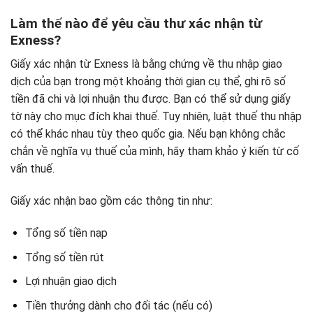
Làm thế nào để yêu cầu thư xác nhận từ
Exness?
Giấy xác nhận từ Exness là bằng chứng về thu nhập giao
dịch của bạn trong một khoảng thời gian cụ thể, ghi rõ số
tiền đã chi và lợi nhuận thu được. Bạn có thể sử dụng giấy
tờ này cho mục đích khai thuế. Tuy nhiên, luật thuế thu nhập
có thể khác nhau tùy theo quốc gia. Nếu bạn không chắc
chắn về nghĩa vụ thuế của mình, hãy tham khảo ý kiến từ cố
vấn thuế.
Giấy xác nhận bao gồm các thông tin như:
Tổng số tiền nạp
Tổng số tiền rút
Lợi nhuận giao dịch
Tiền thưởng dành cho đối tác (nếu có)