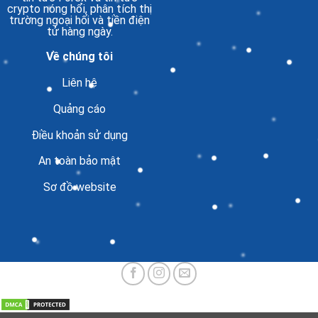
crypto nóng hổi, phân tích thị
trường ngoại hối và tiền điện
tử hàng ngày.
Về chúng tôi
Liên hệ
Quảng cáo
Điều khoản sử dụng
An toàn bảo mật
Sơ đồ website