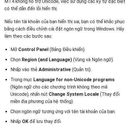
MT4 không hỗ trợ Unicode, việc sử dụng các ký tự đặc biệt
có thể dẫn đến lỗi hiển thị.
Nếu tên tài khoản của bạn hiển thị sai, bạn có thể khắc phục
bằng cách điều chỉnh cài đặt ngôn ngữ trong Windows. Hãy
làm theo các bước sau:
Mở
Control Panel
(Bảng Điều khiển).
Chọn
Region (and Language)
(Vùng và Ngôn ngữ).
Nhấp vào thẻ
Administrative
(Quản trị).
Trong mục
Language for non-Unicode programs
(Ngôn ngữ cho các chương trình không theo mã
Unicode), nhấn nút
Change System Locale
(Thay đổi
miền địa phương của hệ thống).
Chọn ngôn ngữ tương ứng với tên tài khoản của bạn.
Nhấp
OK
để lưu thay đổi.