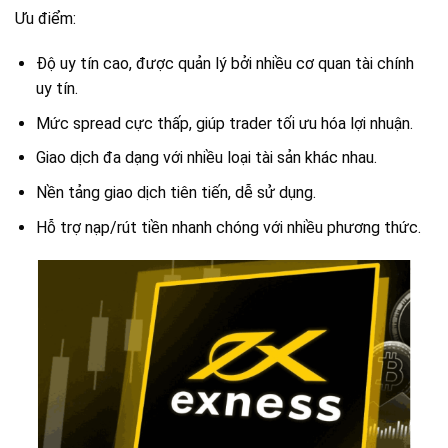
Ưu điểm:
Độ uy tín cao, được quản lý bởi nhiều cơ quan tài chính
uy tín.
Mức spread cực thấp, giúp trader tối ưu hóa lợi nhuận.
Giao dịch đa dạng với nhiều loại tài sản khác nhau.
Nền tảng giao dịch tiên tiến, dễ sử dụng.
Hỗ trợ nạp/rút tiền nhanh chóng với nhiều phương thức.