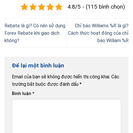
4.8/5 - (115 bình chọn)
Rebate là gì? Có nên sử dụng
Chỉ báo Williams %R là gì?
Forex Rebate khi giao dịch
Cách thức hoạt động của chỉ
không?
báo William %R
Để lại một bình luận
Email của bạn sẽ không được hiển thị công khai.
Các
trường bắt buộc được đánh dấu
*
Bình luận
*