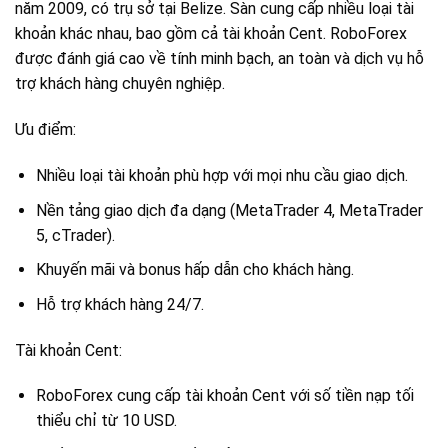
năm 2009, có trụ sở tại Belize. Sàn cung cấp nhiều loại tài
khoản khác nhau, bao gồm cả tài khoản Cent. RoboForex
được đánh giá cao về tính minh bạch, an toàn và dịch vụ hỗ
trợ khách hàng chuyên nghiệp.
Ưu điểm:
Nhiều loại tài khoản phù hợp với mọi nhu cầu giao dịch.
Nền tảng giao dịch đa dạng (MetaTrader 4, MetaTrader
5, cTrader).
Khuyến mãi và bonus hấp dẫn cho khách hàng.
Hỗ trợ khách hàng 24/7.
Tài khoản Cent:
RoboForex cung cấp tài khoản Cent với số tiền nạp tối
thiểu chỉ từ 10 USD.