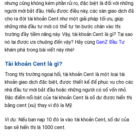
nhưng cũng không kém phần rủi ro, đặc biệt là đối với những
người mới bắt đầu. Hiểu được điều này, các sàn giao dịch đã
cho ra đời tài khoản Cent như một giải pháp tối ưu, giúp
những nhà đầu tư mới có thể tự tin bước chân vào thị
trường đầy tiềm năng này. Vậy, tài khoản Cent là gì? Tại sao
nó lại được ưa chuộng đến vậy? Hãy cùng
GenZ Đầu Tư
khám phá trong bài viết này nhé!
Tài khoản Cent là gì?
Trong thị trường ngoại hối, tài khoản Cent là một loại tài
khoản giao dịch đặc biệt, được thiết kế để phục vụ cho các
nhà đầu tư mới bắt đầu hoặc những người có số vốn nhỏ.
Đặc điểm nổi bật của tài khoản Cent là số dư được hiển thị
bằng cent (xu) thay vì đô la Mỹ.
Ví dụ:
Nếu bạn nạp 10 đô la vào tài khoản Cent, số dư của
bạn sẽ hiển thị là 1000 cent.