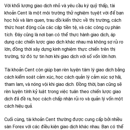
Với khối lượng giao dịch nhỏ và yêu cầu ký quỹ thấp, tài
khoản Cent là một môi trường thử nghiệm tuyệt vời để bạn
học hỏi và làm quen, trau dồi kiến thức về thị trường, cách
thức hoạt động của các cặp tiền tệ, và các công cụ phân
tích. Đây cũng là nơi bạn có thể thực hành giao dịch, áp
dụng các chiến lược giao dịch khác nhau mà không sợ rủi ro
lớn, đồng thời xây dựng kinh nghiệm thực chiến trên thị
trường, từ đó tự tin hơn khi giao dịch với số vốn lớn hơn.
Tài khoản Cent còn giúp bạn rèn luyện tâm lý giao dịch bằng
cách kiểm soát cảm xúc, học cách quản lý cảm xúc sợ hãi,
tham lam, và nóng vội khi giao dịch. Đồng thời, bạn cũng sẽ
rèn luyện tính kỷ luật trong việc tuân theo chiến lược giao
dịch đã đề ra, học cách chấp nhận rủi ro và quản lý vốn một
cách hiệu quả.
Cuối cùng, tài khoản Cent thường được cung cấp bởi nhiều
sàn Forex với các điều kiện giao dịch khác nhau. Bạn có thể