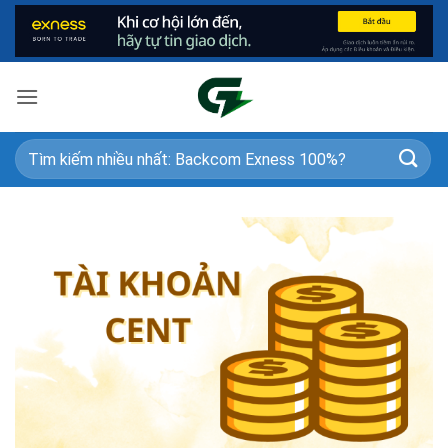
Bỏ
qua
nội
dung