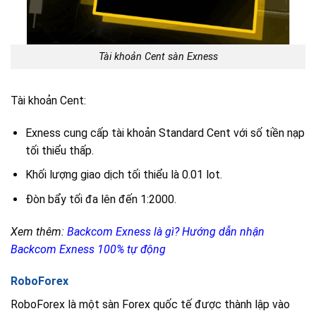
Tài khoản Cent sàn Exness
Tài khoản Cent:
Exness cung cấp tài khoản Standard Cent với số tiền nạp
tối thiểu thấp.
Khối lượng giao dịch tối thiểu là 0.01 lot.
Đòn bẩy tối đa lên đến 1:2000.
Xem thêm:
Backcom Exness là gì? Hướng dẫn nhận
Backcom Exness 100% tự động
RoboForex
RoboForex là một sàn Forex quốc tế được thành lập vào