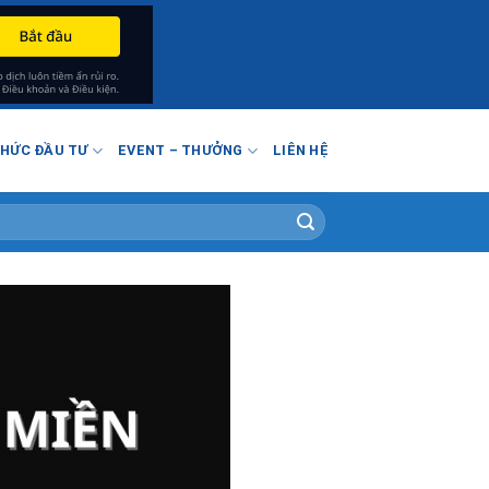
THỨC ĐẦU TƯ
EVENT – THƯỞNG
LIÊN HỆ