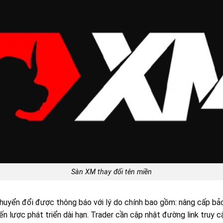
Sàn XM thay đổi tên miền
uyển đổi được thông báo với lý do chính bao gồm: nâng cấp bảo
ến lược phát triển dài hạn. Trader cần cập nhật đường link truy 