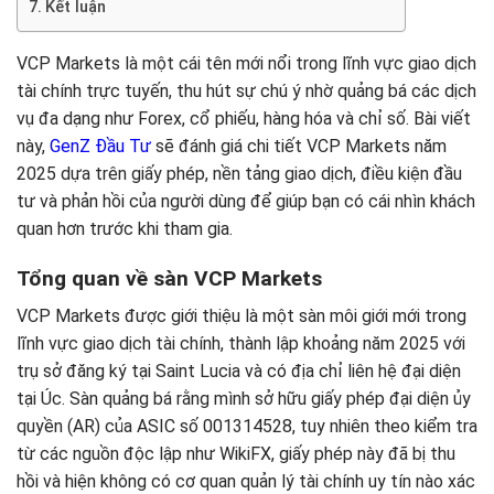
Kết luận
VCP Markets là một cái tên mới nổi trong lĩnh vực giao dịch
tài chính trực tuyến, thu hút sự chú ý nhờ quảng bá các dịch
vụ đa dạng như Forex, cổ phiếu, hàng hóa và chỉ số. Bài viết
này,
GenZ Đầu Tư
sẽ đánh giá chi tiết VCP Markets năm
2025 dựa trên giấy phép, nền tảng giao dịch, điều kiện đầu
tư và phản hồi của người dùng để giúp bạn có cái nhìn khách
quan hơn trước khi tham gia.
Tổng quan về sàn VCP Markets
VCP Markets được giới thiệu là một sàn môi giới mới trong
lĩnh vực giao dịch tài chính, thành lập khoảng năm 2025 với
trụ sở đăng ký tại Saint Lucia và có địa chỉ liên hệ đại diện
tại Úc. Sàn quảng bá rằng mình sở hữu giấy phép đại diện ủy
quyền (AR) của ASIC số 001314528, tuy nhiên theo kiểm tra
từ các nguồn độc lập như WikiFX, giấy phép này đã bị thu
hồi và hiện không có cơ quan quản lý tài chính uy tín nào xác