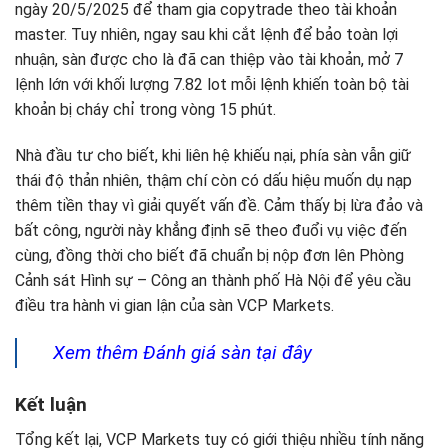
ngày 20/5/2025 để tham gia copytrade theo tài khoản
master. Tuy nhiên, ngay sau khi cắt lệnh để bảo toàn lợi
nhuận, sàn được cho là đã can thiệp vào tài khoản, mở 7
lệnh lớn với khối lượng 7.82 lot mỗi lệnh khiến toàn bộ tài
khoản bị cháy chỉ trong vòng 15 phút.
Nhà đầu tư cho biết, khi liên hệ khiếu nại, phía sàn vẫn giữ
thái độ thản nhiên, thậm chí còn có dấu hiệu muốn dụ nạp
thêm tiền thay vì giải quyết vấn đề. Cảm thấy bị lừa đảo và
bất công, người này khẳng định sẽ theo đuổi vụ việc đến
cùng, đồng thời cho biết đã chuẩn bị nộp đơn lên Phòng
Cảnh sát Hình sự – Công an thành phố Hà Nội để yêu cầu
điều tra hành vi gian lận của sàn VCP Markets.
Xem thêm Đánh giá sàn tại đây
Kết luận
Tổng kết lại, VCP Markets tuy có giới thiệu nhiều tính năng