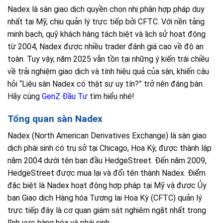
Nadex là sàn giao dịch quyền chọn nhị phân hợp pháp duy
nhất tại Mỹ, chịu quản lý trực tiếp bởi CFTC. Với nền tảng
minh bạch, quỹ khách hàng tách biệt và lịch sử hoạt động
từ 2004, Nadex được nhiều trader đánh giá cao về độ an
toàn. Tuy vậy, năm 2025 vẫn tồn tại những ý kiến trái chiều
về trải nghiệm giao dịch và tính hiệu quả của sàn, khiến câu
hỏi “Liệu sàn Nadex có thật sự uy tín?” trở nên đáng bàn.
Hãy cùng
GenZ Đầu Tư
tìm hiểu nhé!
Tổng quan sàn Nadex
Nadex (North American Derivatives Exchange) là sàn giao
dịch phái sinh có trụ sở tại Chicago, Hoa Kỳ, được thành lập
năm 2004 dưới tên ban đầu HedgeStreet. Đến năm 2009,
HedgeStreet được mua lại và đổi tên thành Nadex. Điểm
đặc biệt là Nadex hoạt động hợp pháp tại Mỹ và được Ủy
ban Giao dịch Hàng hóa Tương lai Hoa Kỳ (CFTC) quản lý
trực tiếp đây là cơ quan giám sát nghiêm ngặt nhất trong
lĩnh vực hàng hóa và phái sinh.