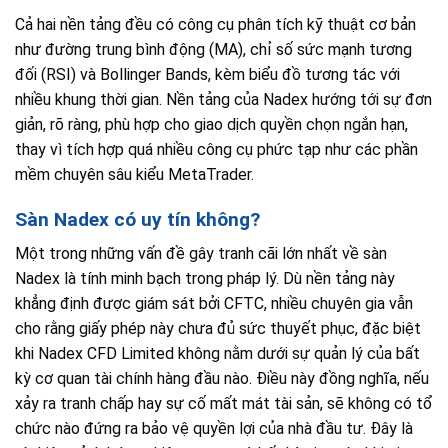
Cả hai nền tảng đều có công cụ phân tích kỹ thuật cơ bản
như đường trung bình động (MA), chỉ số sức mạnh tương
đối (RSI) và Bollinger Bands, kèm biểu đồ tương tác với
nhiều khung thời gian. Nền tảng của Nadex hướng tới sự đơn
giản, rõ ràng, phù hợp cho giao dịch quyền chọn ngắn hạn,
thay vì tích hợp quá nhiều công cụ phức tạp như các phần
mềm chuyên sâu kiểu MetaTrader.
Sàn Nadex có uy tín không?
Một trong những vấn đề gây tranh cãi lớn nhất về sàn
Nadex là tính minh bạch trong pháp lý. Dù nền tảng này
khẳng định được giám sát bởi CFTC, nhiều chuyên gia vẫn
cho rằng giấy phép này chưa đủ sức thuyết phục, đặc biệt
khi Nadex CFD Limited không nằm dưới sự quản lý của bất
kỳ cơ quan tài chính hàng đầu nào. Điều này đồng nghĩa, nếu
xảy ra tranh chấp hay sự cố mất mát tài sản, sẽ không có tổ
chức nào đứng ra bảo vệ quyền lợi của nhà đầu tư. Đây là