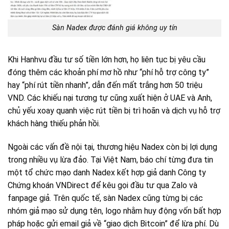
Sàn Nadex được đánh giá không uy tín
Khi Hanhvu đầu tư số tiền lớn hơn, họ liên tục bị yêu cầu
đóng thêm các khoản phí mơ hồ như “phí hỗ trợ công ty”
hay “phí rút tiền nhanh”, dẫn đến mất trắng hơn 50 triệu
VND. Các khiếu nại tương tự cũng xuất hiện ở UAE và Anh,
chủ yếu xoay quanh việc rút tiền bị trì hoãn và dịch vụ hỗ trợ
khách hàng thiếu phản hồi.
Ngoài các vấn đề nội tại, thương hiệu Nadex còn bị lợi dụng
trong nhiều vụ lừa đảo. Tại Việt Nam, báo chí từng đưa tin
một tổ chức mạo danh Nadex kết hợp giả danh Công ty
Chứng khoán VNDirect để kêu gọi đầu tư qua Zalo và
fanpage giả. Trên quốc tế, sàn Nadex cũng từng bị các
nhóm giả mạo sử dụng tên, logo nhằm huy động vốn bất hợp
pháp hoặc gửi email giả về “giao dịch Bitcoin” để lừa phí. Dù