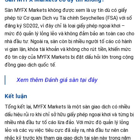
Sàn MYFX Markets không được xem là uy tín dù có giấy
phép từ Cơ quan Dịch vụ Tài chính Seychelles (FSA) với số
đăng ký SD202, vì đây chỉ là loại giấy phép ngoại khơi –
mức độ quản lý lỏng lẻo và không đảm bảo an toàn cao cho
nhà đầu tư. Ngoài ra, sàn còn bị nhiều người tố cáo có hành
vi gian lận, khóa tài khoản và không cho rút tiền, khiến mức
độ tin cậy của MYFX Markets bị đặt dấu hỏi lớn trong cộng
đồng giao dịch quốc tế.
Xem thêm Đánh giá sàn tại đây
Kết luận
Tổng kết lại, MYFX Markets là một sàn giao dịch có nhiều
dấu hiệu rủi ro khi chỉ sở hữu giấy phép ngoại khơi và từng bị
nhiều nhà đầu tư tố cáo lừa đảo. Với mức độ quản lý lỏng
lẻo và các vụ việc tiêu cực đã xảy ra, nhà đầu tư nên cân
nhắc kỹ trước khi tham gia giao dịch tại sàn này trong năm