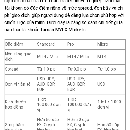
người mới bắt đầu đến các trader chuyên nghiệp. Mỗi loại
tài khoản có đặc điểm riêng về mức spread, đòn bẩy và chi
phí giao dịch, giúp người dùng dễ dàng lựa chọn phù hợp với
chiến lược của mình. Dưới đây là bảng so sánh chi tiết giữa
các loại tài khoản tại sàn MYFX Markets:
Đặc điểm
Standard
Pro
Micro
Nền tảng giao
MT4 / MT5
MT4 / MT5
MT4
dịch
Spread
Từ 1.0 pip
Từ 0.0 pip
Từ 1.0 pip
USD, JPY,
USD, JPY,
Đơn vị tiền tệ
AUD, GBP,
AUD, GBP,
USD
EUR
EUR
1 lot =
1 lot =
Kích thước
1 lot = 1.000
100.000 đơn
100.000 đơn
hợp đồng
đơn vị
vị
vị
Hơn 50 cặp
Hơn 50 cặp
Sản phẩm
FX, Crypto,
FX, Crypto,
Hơn 50 cặp