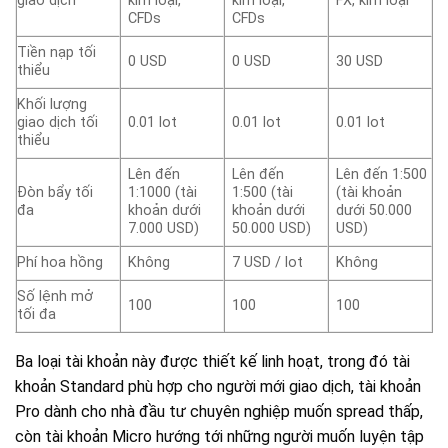
giao dịch
kim loại,
kim loại,
FX, kim loại
CFDs
CFDs
Tiền nạp tối
0 USD
0 USD
30 USD
thiểu
Khối lượng
giao dịch tối
0.01 lot
0.01 lot
0.01 lot
thiểu
Lên đến
Lên đến
Lên đến 1:500
Đòn bẩy tối
1:1000 (tài
1:500 (tài
(tài khoản
đa
khoản dưới
khoản dưới
dưới 50.000
7.000 USD)
50.000 USD)
USD)
Phí hoa hồng
Không
7 USD / lot
Không
Số lệnh mở
100
100
100
tối đa
Ba loại tài khoản này được thiết kế linh hoạt, trong đó tài
khoản Standard phù hợp cho người mới giao dịch, tài khoản
Pro dành cho nhà đầu tư chuyên nghiệp muốn spread thấp,
còn tài khoản Micro hướng tới những người muốn luyện tập