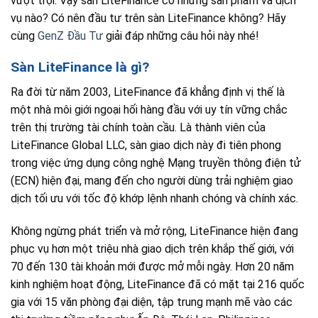
vượt trội. Vậy sàn LiteFinance có những sản phẩm và dịch
vụ nào? Có nên đầu tư trên sàn LiteFinance không? Hãy
cùng
GenZ Đầu Tư
giải đáp những câu hỏi này nhé!
Sàn LiteFinance là gì?
Ra đời từ năm 2003, LiteFinance đã khẳng định vị thế là
một nhà môi giới ngoại hối hàng đầu với uy tín vững chắc
trên thị trường tài chính toàn cầu. Là thành viên của
LiteFinance Global LLC, sàn giao dịch này đi tiên phong
trong việc ứng dụng công nghệ Mạng truyền thông điện tử
(ECN) hiện đại, mang đến cho người dùng trải nghiệm giao
dịch tối ưu với tốc độ khớp lệnh nhanh chóng và chính xác.
Không ngừng phát triển và mở rộng, LiteFinance hiện đang
phục vụ hơn một triệu nhà giao dịch trên khắp thế giới, với
70 đến 130 tài khoản mới được mở mỗi ngày. Hơn 20 năm
kinh nghiệm hoạt động, LiteFinance đã có mặt tại 216 quốc
gia với 15 văn phòng đại diện, tập trung mạnh mẽ vào các