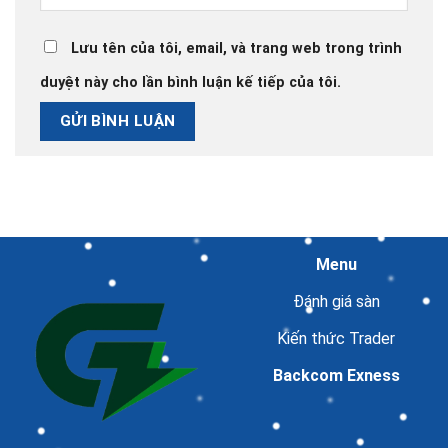
Lưu tên của tôi, email, và trang web trong trình
duyệt này cho lần bình luận kế tiếp của tôi.
Menu
Đánh giá sàn
Kiến thức Trader
Backcom Exness