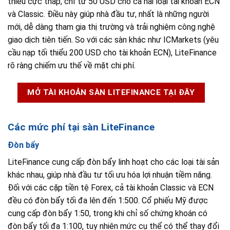
thiểu cực thấp, chỉ từ 50 USD cho cả hai loại tài khoản ECN
và Classic. Điều này giúp nhà đầu tư, nhất là những người
mới, dễ dàng tham gia thị trường và trải nghiệm công nghệ
giao dịch tiên tiến. So với các sàn khác như ICMarkets (yêu
cầu nạp tối thiểu 200 USD cho tài khoản ECN), LiteFinance
rõ ràng chiếm ưu thế về mặt chi phí.
MỞ TÀI KHOẢN SÀN LITEFINANCE TẠI ĐÂY
Các mức phí tại sàn LiteFinance
Đòn bẩy
LiteFinance cung cấp đòn bẩy linh hoạt cho các loại tài sản
khác nhau, giúp nhà đầu tư tối ưu hóa lợi nhuận tiềm năng.
Đối với các cặp tiền tệ Forex, cả tài khoản Classic và ECN
đều có đòn bẩy tối đa lên đến 1:500. Cổ phiếu Mỹ được
cung cấp đòn bẩy 1:50, trong khi chỉ số chứng khoán có
đòn bẩy tối đa 1:100, tuy nhiên mức cụ thể có thể thay đổi