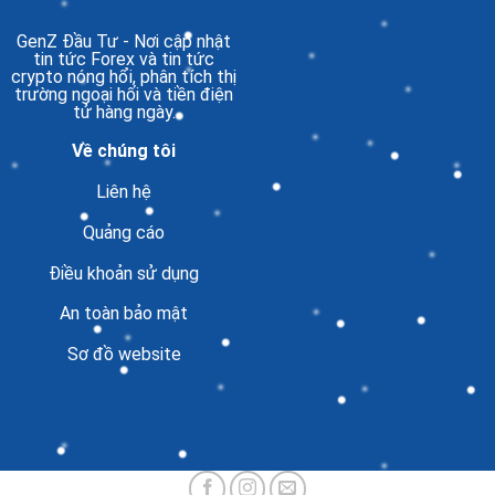
GenZ Đầu Tư
- Nơi cập nhật
tin tức Forex và tin tức
crypto nóng hổi, phân tích thị
trường ngoại hối và tiền điện
tử hàng ngày.
Về chúng tôi
Liên hệ
Quảng cáo
Điều khoản sử dụng
An toàn bảo mật
Sơ đồ website