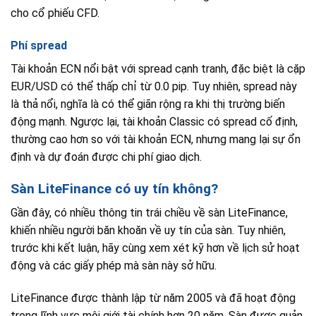
cho cổ phiếu CFD.
Phí spread
Tài khoản ECN nổi bật với spread cạnh tranh, đặc biệt là cặp
EUR/USD có thể thấp chỉ từ 0.0 pip. Tuy nhiên, spread này
là thả nổi, nghĩa là có thể giãn rộng ra khi thị trường biến
động mạnh. Ngược lại, tài khoản Classic có spread cố định,
thường cao hơn so với tài khoản ECN, nhưng mang lại sự ổn
định và dự đoán được chi phí giao dịch.
Sàn LiteFinance có uy tín không?
Gần đây, có nhiều thông tin trái chiều về sàn LiteFinance,
khiến nhiều người băn khoăn về uy tín của sàn. Tuy nhiên,
trước khi kết luận, hãy cùng xem xét kỹ hơn về lịch sử hoạt
động và các giấy phép mà sàn này sở hữu.
LiteFinance được thành lập từ năm 2005 và đã hoạt động
trong lĩnh vực môi giới tài chính hơn 20 năm. Sàn được quản