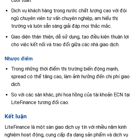
cuối tuần.
Dịch vụ khách hàng trong nước chất lượng cao với đội
ngũ chuyên viên tư vấn chuyên nghiệp, am hiểu thị
trường và luôn sẵn sàng giải đáp mọi thắc mắc.
Giao diện thân thiện, dễ sử dụng, tạo điều kiện thuận lợi
cho việc kết nối và trao đổi giữa các nhà giao dịch.
Nhược điểm
Trong những thời điểm thị trường biến động mạnh,
spread có thể tăng cao, làm ảnh hưởng đến chi phí giao
dịch.
So với các sàn khác, phí hoa hồng của tài khoản ECN tại
LiteFinance tương đối cao.
Kết luận
LiteFinance là một sàn giao dịch uy tín với nhiều năm kinh
nghiệm hoạt động, cung cấp đa dạng sản phẩm và dịch vụ