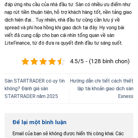
đáp ứng nhu cầu của nhà đầu tư. Sàn có nhiều ưu điểm như
nạp rút tiền thuận tiện, hỗ trợ khách hàng tốt, nền tảng giao
dịch hiện đại… Tuy nhiên, nhà đầu tư cũng cần lưu ý về
spread và phí hoa hồng khi giao dịch tại đây. Hy vọng bài
viết đã cung cấp cho bạn cái nhìn tổng quan về sàn
LiteFinance, từ đó đưa ra quyết định đầu tư sáng suốt.
4.5/5 - (128 bình chọn)
Sàn STARTRADER có uy tín
Hướng dẫn chi tiết cách thiết
không? Đánh giá sàn
lập tài khoản giao dịch sàn
STARTRADER năm 2025
Exness
Để lại một bình luận
Email của bạn sẽ không được hiển thị công khai.
Các