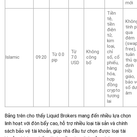
mới
Tiền
tệ,
Khôn
tiền
tính p
điện
qua
tử,
đêm
kim
(swap
loại,
free),
Từ
Không
chỉ
Từ 0.0
tuân
Islamic
09:20
7.0
công
số, cổ
pip
thủ q
USD
bố
phiếu,
định
hàng
Hồi
hóa,
giáo,
hợp
bảo v
đồng
số d
crypto
âm
tương
lai
Bảng trên cho thấy Liquid Brokers mang đến nhiều lựa chọn
linh hoạt với đòn bẩy cao, hỗ trợ nhiều loại tài sản và chính
sách bảo vệ tài khoản, giúp nhà đầu tư chọn được loại tài