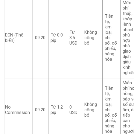
Mức
phí
thấp,
Tiền
khớp
tệ,
lệnh
kim
nhanh
Từ
Không
loại,
ECN (Phổ
Từ 0.0
phù
09:20
3.5
công
chỉ
biến)
pip
hợp
USD
bố
số, cổ
nhà
phiếu,
giao
hàng
dịch
hóa
giàu
kinh
nghi
Miễn
Tiền
phí h
tệ,
hồng,
kim
bảo v
Không
loại,
số d
No
Từ 1.2
0
09:20
công
chỉ
âm, d
Commission
pip
USD
bố
số, cổ
tiếp
phiếu,
cận
hàng
cho
hóa
người