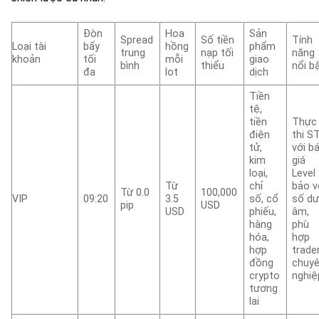
Đòn
Hoa
Sản
Spread
Số tiền
Tính
Loại tài
bẩy
hồng
phẩm
trung
nạp tối
năng
khoản
tối
mỗi
giao
bình
thiểu
nổi b
đa
lot
dịch
Tiền
tệ,
tiền
Thực
điện
thi S
tử,
với b
kim
giá
loại,
Level 
Từ
chỉ
bảo v
Từ 0.0
100,000
VIP
09:20
3.5
số, cổ
số d
pip
USD
USD
phiếu,
âm,
hàng
phù
hóa,
hợp
hợp
trade
đồng
chuy
crypto
nghiệ
tương
lai