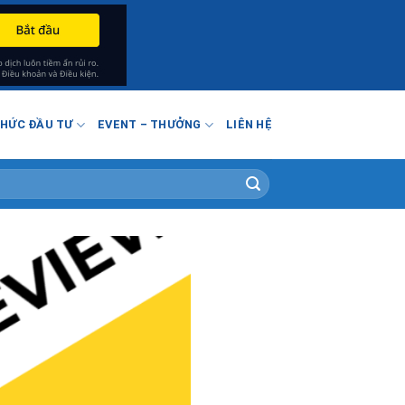
THỨC ĐẦU TƯ
EVENT – THƯỞNG
LIÊN HỆ