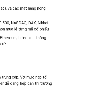
 bạc), và các mặt hàng nông
&P 500, NASDAQ, DAX, Nikkei…
họn mua lẻ từng mã cổ phiếu.
 Ethereum, Litecoin… thông
 tử.
n trung cấp. Với mức nạp tối
er dễ dàng tiếp cận thị trường