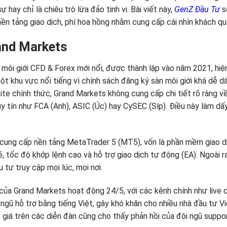
 hay chỉ là chiêu trò lừa đảo tinh vi. Bài viết này,
GenZ Đầu Tư
sẽ
ền tảng giao dịch, phí hoa hồng nhằm cung cấp cái nhìn khách qu
and Markets
môi giới CFD & Forex mới nổi, được thành lập vào năm 2021, hiện 
t khu vực nổi tiếng vì chính sách đăng ký sàn môi giới khá dễ dà
ite chính thức, Grand Markets không cung cấp chi tiết rõ ràng v
uy tín như FCA (Anh), ASIC (Úc) hay CySEC (Síp). Điều này làm dấ
cung cấp nền tảng MetaTrader 5 (MT5), vốn là phần mềm giao 
 tốc độ khớp lệnh cao và hỗ trợ giao dịch tự động (EA). Ngoài r
 tư truy cập mọi lúc, mọi nơi.
ủa Grand Markets hoạt động 24/5, với các kênh chính như live ch
i ngũ hỗ trợ bằng tiếng Việt, gây khó khăn cho nhiều nhà đầu tư V
 giá trên các diễn đàn cũng cho thấy phản hồi của đội ngũ suppo