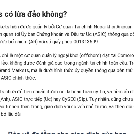
s có lừa đảo không?
kets hiện được quản lý bởi Cơ quan Tài chính Ngoại khơi Anjouan
ên quan tới Ủy ban Chứng khoán và Đầu tư Úc (ASIC) thông qu
được bổ nhiệm (AR) với số giấy phép 001313699.
 chỉ là một cơ quan quản lý ngoại khơi (offshore) đặt tại Comoro
lẻo, không được đánh giá cao trong ngành tài chính toàn cầu. Tro
Grand Markets, mà là dưới hình thức ủy quyền thông qua bên thứ 
ASIC chính thức.
ts chưa đủ tiêu chuẩn được coi là hoàn toàn uy tín, và tiềm ẩn nh
(Anh), ASIC trực tiếp (Úc) hay CySEC (Síp). Tuy nhiên, cũng chư
ầu tư nên thận trọng, giao dịch với số vốn nhỏ trước, và theo dõ
bó lâu dài.