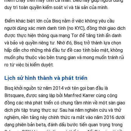
mềm chạy trên máy tính cá nhân. Điều này giúp người dùng
duy trì toàn quyền kiểm soát ví và tài sản của mình.
Điểm khác biệt lớn của Bisq nằm ở việc không yêu cầu
người dùng xác minh danh tính (no KYC), đồng thời giao dịch
được thực hiện thông qua mạng Tor để tăng tính ẩn danh
và bảo vệ quyền riêng tư. Nhờ đó, Bisq trở thành lựa chọn
hấp dẫn cho những nhà đầu tư đề cao tính bảo mật, không
muốn phụ thuộc vào bên trung gian và mong muốn tránh rủi
ro từ việc bị kiểm duyệt.
Lịch sử hình thành và phát triển
Bisq khởi nguồn từ năm 2014 với tên gọi ban đầu là
Bitsquare, được sáng lập bởi Manfred Karrer cùng cộng
đồng các nhà phát triển có chung tầm nhìn về một sàn giao
dịch phi tập trung thực sự. Sau hai năm nghiên cứu và thử
nghiệm, nền tảng này chính thức ra mắt vào năm 2016 dưới
dạng phiên bản beta, đánh dấu bước tiến quan trọng trong