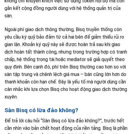
không chỉ khuyến khích việc sử dụng token nội bộ mà còn
gắn kết cộng đồng người dùng với hệ thống quản trị của
sàn.
Ngoài phí giao dịch thông thường, Bisq truyền thống còn
yêu cầu ký quỹ bảo đảm từ cả hai bên để giảm thiểu rủi ro
gian lận. Khoản ký quỹ này sẽ được hoàn trả sau khi giao
dịch hoàn tất thành công, nhưng trong trường hợp có tranh
chấp, hệ thống trọng tài hoặc mediator sẽ giải quyết theo
quy định. Bên cạnh đó, phí trên Bisq thường cao hơn so với
sàn tập trung và chênh lệch giá mua – bán cũng lớn hơn do
thanh khoản còn hạn chế. Đây là yếu tố mà người dùng cần
cân nhắc khi lựa chọn Bisq cho hoạt động giao dịch thường
xuyên.
Sàn Bisq có lừa đảo không?
Để trả lời câu hỏi “Sàn Bisq có lừa đảo không?”, trước hết
cần nhìn vào bản chất hoạt động của nền tảng. Bisq là phần