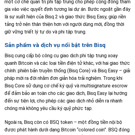
một cơ chế quản trị phi tập trung cho phép cộng đồng tham
gia vào việc quyết định tương lai dự án. Bước ngoặt gần đây
là sự xuất hiện của Bisq 2 và giao thức Bisq Easy, giúp nền
tảng trở nên thân thiện hơn với người dùng mới, đồng thời
giữ vững triết lý tự do và phi tập trung.
Sản phẩm và dịch vụ nổi bật trên Bisq
Bisq cung cấp bộ công cụ giao dịch phi tập trung xoay
quanh Bitcoin và các loại tiền điện tử khác, với hai giao thức
chính: phiên bản truyền thống (Bisq Core) và Bisq Easy – giải
pháp mới ra đời nhằm đơn giản hóa trải nghiệm. Trong khi
Bisq Core sử dụng cơ chế ký quỹ và multisignature escrow
để đảm bảo an toàn cho các giao dịch, Bisq Easy lại hướng
đến sự tiện lợi, cho phép các giao dịch nhỏ diễn ra nhanh
chóng mà không yêu cầu ký quỹ phức tạp.
Ngoài ra, Bisq còn có BSQ token – một đồng tiền nội bộ
được phát hành dưới dạng Bitcoin “colored coin”. BSQ đóng