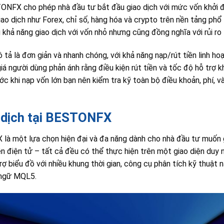
TONFX cho phép nhà đầu tư bắt đầu giao dịch với mức vốn khởi đ
giao dịch như Forex, chỉ số, hàng hóa và crypto trên nền tảng ph
khả năng giao dịch với vốn nhỏ nhưng cũng đồng nghĩa với rủi ro 
tả là đơn giản và nhanh chóng, với khả năng nạp/rút tiền linh h
iá người dùng phản ánh rằng điều kiện rút tiền và tốc độ hỗ trợ 
ớc khi nạp vốn lớn bạn nên kiểm tra kỹ toàn bộ điều khoản, phí, và
 dịch tại BESTONFX
 một lựa chọn hiện đại và đa năng dành cho nhà đầu tư muốn gi
ền điện tử – tất cả đều có thể thực hiện trên một giao diện duy n
rợ biểu đồ với nhiều khung thời gian, công cụ phân tích kỹ thuật
 ngữ MQL5.