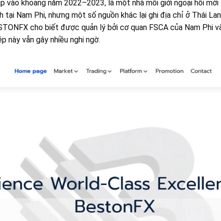
vào khoảng năm 2022–2023, là một nhà môi giới ngoại hối mới t
nh tại Nam Phi, nhưng một số nguồn khác lại ghi địa chỉ ở Thái La
ESTONFX cho biết được quản lý bởi cơ quan FSCA của Nam Phi và
p này vẫn gây nhiều nghi ngờ.