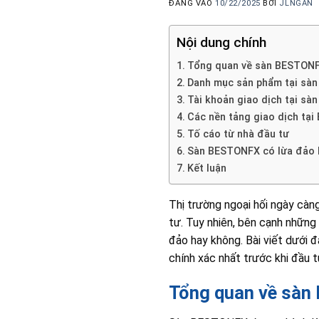
ĐĂNG VÀO
10/22/2025
BỞI
JLNGAN
Nội dung chính
Tổng quan về sàn BESTON
Danh mục sản phẩm tại sà
Tài khoản giao dịch tại s
Các nền tảng giao dịch tạ
Tố cáo từ nhà đầu tư
Sàn BESTONFX có lừa đảo
Kết luận
Thị trường ngoại hối ngày càn
tư. Tuy nhiên, bên cạnh những
đảo hay không. Bài viết dưới đ
chính xác nhất trước khi đầu t
Tổng quan về sà