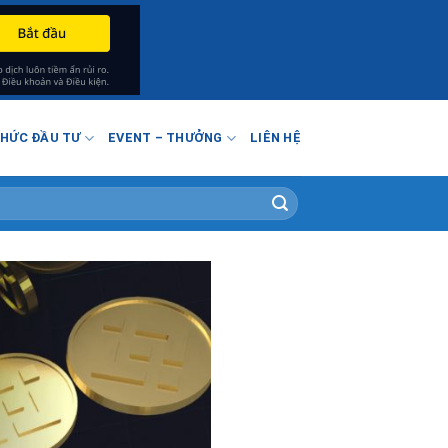
THỨC ĐẦU TƯ
EVENT – THƯỞNG
LIÊN HỆ