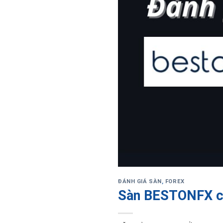
ĐÁNH GIÁ SÀN
,
FOREX
Sàn BESTONFX có 