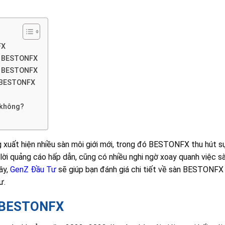
FX
n BESTONFX
àn BESTONFX
i BESTONFX
 không?
g xuất hiện nhiều sàn môi giới mới, trong đó BESTONFX thu hút s
 lời quảng cáo hấp dẫn, cũng có nhiều nghi ngờ xoay quanh việc
ây,
GenZ Đầu Tư
sẽ giúp bạn đánh giá chi tiết về sàn BESTONFX 
ư.
n BESTONFX