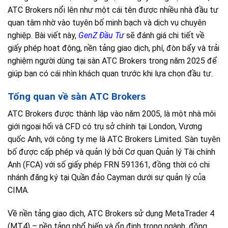
ATC Brokers nổi lên như một cái tên được nhiều nhà đầu tư
quan tâm nhờ vào tuyên bố minh bạch và dịch vụ chuyên
nghiệp. Bài viết này,
GenZ Đầu Tư
sẽ đánh giá chi tiết về
giấy phép hoạt động, nền tảng giao dịch, phí, đòn bẩy và trải
nghiệm người dùng tại sàn ATC Brokers trong năm 2025 để
giúp bạn có cái nhìn khách quan trước khi lựa chọn đầu tư.
Tổng quan về sàn ATC Brokers
ATC Brokers được thành lập vào năm 2005, là một nhà môi
giới ngoại hối và CFD có trụ sở chính tại London, Vương
quốc Anh, với công ty mẹ là ATC Brokers Limited. Sàn tuyên
bố được cấp phép và quản lý bởi Cơ quan Quản lý Tài chính
Anh (FCA) với số giấy phép FRN 591361, đồng thời có chi
nhánh đăng ký tại Quần đảo Cayman dưới sự quản lý của
CIMA.
Về nền tảng giao dịch, ATC Brokers sử dụng MetaTrader 4
(MT4) – nền tảng phổ biến và ổn định trong ngành, đồng