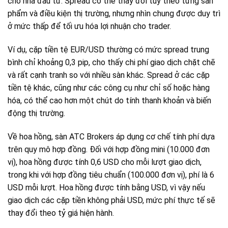
cho nhà đầu tư. Spread có thể thay đổi tùy theo từng sản
phẩm và điều kiện thị trường, nhưng nhìn chung được duy trì
ở mức thấp để tối ưu hóa lợi nhuận cho trader.
Ví dụ, cặp tiền tệ EUR/USD thường có mức spread trung
bình chỉ khoảng 0,3 pip, cho thấy chi phí giao dịch chặt chẽ
và rất cạnh tranh so với nhiều sàn khác. Spread ở các cặp
tiền tệ khác, cũng như các công cụ như chỉ số hoặc hàng
hóa, có thể cao hơn một chút do tính thanh khoản và biến
động thị trường.
Về hoa hồng, sàn ATC Brokers áp dụng cơ chế tính phí dựa
trên quy mô hợp đồng. Đối với hợp đồng mini (10.000 đơn
vị), hoa hồng được tính 0,6 USD cho mỗi lượt giao dịch,
trong khi với hợp đồng tiêu chuẩn (100.000 đơn vị), phí là 6
USD mỗi lượt. Hoa hồng được tính bằng USD, vì vậy nếu
giao dịch các cặp tiền không phải USD, mức phí thực tế sẽ
thay đổi theo tỷ giá hiện hành.