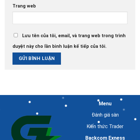
Trang web
Lưu tên của tôi, email, và trang web trong trình
duyệt này cho lần bình luận kế tiếp của tôi.
Menu
Đánh giá sàn
Kiến thức Trader
Backcom Exness