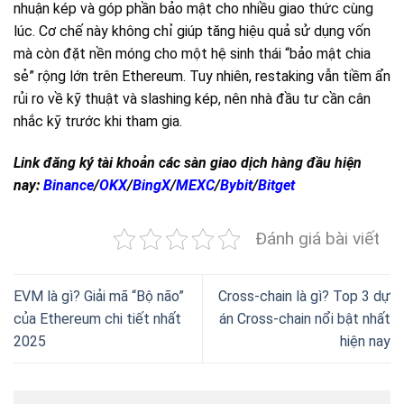
nhuận kép và góp phần bảo mật cho nhiều giao thức cùng
lúc. Cơ chế này không chỉ giúp tăng hiệu quả sử dụng vốn
mà còn đặt nền móng cho một hệ sinh thái “bảo mật chia
sẻ” rộng lớn trên Ethereum. Tuy nhiên, restaking vẫn tiềm ẩn
rủi ro về kỹ thuật và slashing kép, nên nhà đầu tư cần cân
nhắc kỹ trước khi tham gia.
Link đăng ký tài khoản các sàn giao dịch hàng đầu hiện
nay:
Binance
/
OKX
/
BingX
/
MEXC
/
Bybit
/
Bitget
Đánh giá bài viết
EVM là gì? Giải mã “Bộ não”
Cross-chain là gì? Top 3 dự
của Ethereum chi tiết nhất
án Cross-chain nổi bật nhất
2025
hiện nay