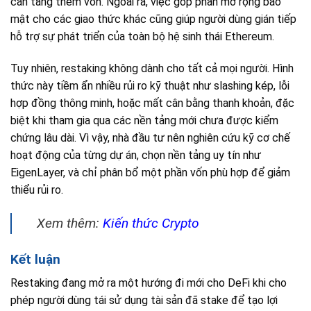
cần tăng thêm vốn. Ngoài ra, việc góp phần mở rộng bảo
mật cho các giao thức khác cũng giúp người dùng gián tiếp
hỗ trợ sự phát triển của toàn bộ hệ sinh thái Ethereum.
Tuy nhiên, restaking không dành cho tất cả mọi người. Hình
thức này tiềm ẩn nhiều rủi ro kỹ thuật như slashing kép, lỗi
hợp đồng thông minh, hoặc mất cân bằng thanh khoản, đặc
biệt khi tham gia qua các nền tảng mới chưa được kiểm
chứng lâu dài. Vì vậy, nhà đầu tư nên nghiên cứu kỹ cơ chế
hoạt động của từng dự án, chọn nền tảng uy tín như
EigenLayer, và chỉ phân bổ một phần vốn phù hợp để giảm
thiểu rủi ro.
Xem thêm:
Kiến thức Crypto
Kết luận
Restaking đang mở ra một hướng đi mới cho DeFi khi cho
phép người dùng tái sử dụng tài sản đã stake để tạo lợi