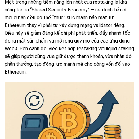
Một trong những tiềm năng lớn nhất của restaking là khả
năng tạo ra “Shared Security Economy” – nền kinh tế nơi
mọi dự án đều có thể “thuê” sức mạnh bảo mật từ
Ethereum thay vì phải tự xây dựng mạng validator riêng.
Điều này sẽ giảm đáng kể chi phí phát triển, đẩy nhanh tốc
độ ra mắt sản phẩm và mở rộng quy mô của các ứng dụng
Web3. Bên cạnh đó, việc kết hợp restaking với liquid staking
sẽ giúp người dùng vừa giữ được thanh khoản, vừa nhân đôi
phần thưởng, tạo động lực mạnh mẽ cho dòng vốn đổ vào
Ethereum.