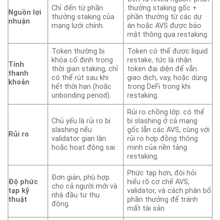
Chỉ đến từ phần
thưởng staking gốc +
Nguồn lợi
thưởng staking của
phần thưởng từ các dự
nhuận
mạng lưới chính.
án hoặc AVS được bảo
mật thông qua restaking.
Token thường bị
Token có thể được liquid
khóa cố định trong
restake, tức là nhận
Tính
thời gian staking, chỉ
token đại diện để vẫn
thanh
có thể rút sau khi
giao dịch, vay, hoặc dùng
khoản
hết thời hạn (hoặc
trong DeFi trong khi
unbonding period).
restaking.
Rủi ro chồng lớp: có thể
Chủ yếu là rủi ro bị
bị slashing ở cả mạng
slashing nếu
gốc lẫn các AVS, cùng với
Rủi ro
validator gian lận
rủi ro hợp đồng thông
hoặc hoạt động sai.
minh của nền tảng
restaking.
Phức tạp hơn, đòi hỏi
Đơn giản, phù hợp
Độ phức
hiểu rõ cơ chế AVS,
cho cả người mới và
tạp kỹ
validator, và cách phân bổ
nhà đầu tư thụ
thuật
phần thưởng để tránh
động.
mất tài sản.