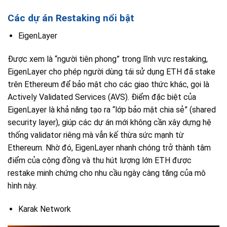
Các dự án Restaking nổi bật
EigenLayer
Được xem là “người tiên phong” trong lĩnh vực restaking,
EigenLayer cho phép người dùng tái sử dụng ETH đã stake
trên Ethereum để bảo mật cho các giao thức khác, gọi là
Actively Validated Services (AVS). Điểm đặc biệt của
EigenLayer là khả năng tạo ra “lớp bảo mật chia sẻ” (shared
security layer), giúp các dự án mới không cần xây dựng hệ
thống validator riêng mà vẫn kế thừa sức mạnh từ
Ethereum. Nhờ đó, EigenLayer nhanh chóng trở thành tâm
điểm của cộng đồng và thu hút lượng lớn ETH được
restake minh chứng cho nhu cầu ngày càng tăng của mô
hình này.
Karak Network