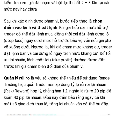
kiểm tra xem giá đã chạm và bật lại ít nhất 2 – 3 lần tại các
mức này hay chưa.
Sau khi xác định được phạm vi, bước tiếp theo là
chọn
điểm vào lệnh và thoát lệnh
. Khi giá tiếp cận mức hỗ trợ,
trader có thể đặt lệnh mua, đồng thời cài đặt lệnh dừng lỗ
(stop loss) ngay dưới mức hỗ trợ để bảo vệ vốn nếu giá phá
vỡ xuống dưới. Ngược lại, khi giá chạm mức kháng cự, trader
đặt lệnh bán và cài dừng lỗ ngay trên mức kháng cự. Để tối
ưu lợi nhuận, lệnh chốt lời (take profit) thường được đặt
trước khi giá chạm biên đối diện của phạm vi.
Quản lý rủi ro
là yếu tố không thể thiếu để sử dụng Range
Trading hiệu quả. Trader nên áp dụng tỷ lệ rủi ro/lợi nhuận
(Risk/Reward) hợp lý, chẳng hạn 1:2, nghĩa là rủi ro 20 pip để
kiếm 40 pip lợi nhuận. Điều này đảm bảo rằng ngay cả khi
một số giao dịch thua lỗ, tổng lợi nhuận vẫn có thể bù đắp.