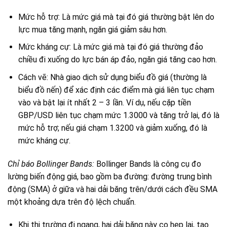
Mức hỗ trợ: Là mức giá mà tại đó giá thường bật lên do
lực mua tăng mạnh, ngăn giá giảm sâu hơn.
Mức kháng cự: Là mức giá mà tại đó giá thường đảo
chiều đi xuống do lực bán áp đảo, ngăn giá tăng cao hơn.
Cách vẽ: Nhà giao dịch sử dụng biểu đồ giá (thường là
biểu đồ nến) để xác định các điểm mà giá liên tục chạm
vào và bật lại ít nhất 2 – 3 lần. Ví dụ, nếu cặp tiền
GBP/USD liên tục chạm mức 1.3000 và tăng trở lại, đó là
mức hỗ trợ; nếu giá chạm 1.3200 và giảm xuống, đó là
mức kháng cự.
Chỉ báo Bollinger Bands:
Bollinger Bands là công cụ đo
lường biến động giá, bao gồm ba đường: đường trung bình
động (SMA) ở giữa và hai dải băng trên/dưới cách đều SMA
một khoảng dựa trên độ lệch chuẩn.
Khi thị trường đi ngang, hai dải băng này co hẹp lại, tạo