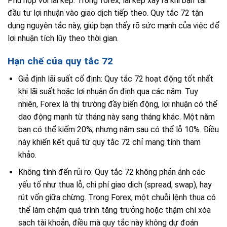
Phù hợp với lãi kép: Trong forex, lãi kép xảy ra khi bạn tái
đầu tư lợi nhuận vào giao dịch tiếp theo. Quy tắc 72 tận
dụng nguyên tắc này, giúp bạn thấy rõ sức mạnh của việc để
lợi nhuận tích lũy theo thời gian.
Hạn chế của quy tắc 72
Giả định lãi suất cố định: Quy tắc 72 hoạt động tốt nhất
khi lãi suất hoặc lợi nhuận ổn định qua các năm. Tuy
nhiên, Forex là thị trường đầy biến động, lợi nhuận có thể
dao động mạnh từ tháng này sang tháng khác. Một năm
bạn có thể kiếm 20%, nhưng năm sau có thể lỗ 10%. Điều
này khiến kết quả từ quy tắc 72 chỉ mang tính tham
khảo.
Không tính đến rủi ro: Quy tắc 72 không phản ánh các
yếu tố như thua lỗ, chi phí giao dịch (spread, swap), hay
rút vốn giữa chừng. Trong Forex, một chuỗi lệnh thua có
thể làm chậm quá trình tăng trưởng hoặc thậm chí xóa
sạch tài khoản, điều mà quy tắc này không dự đoán