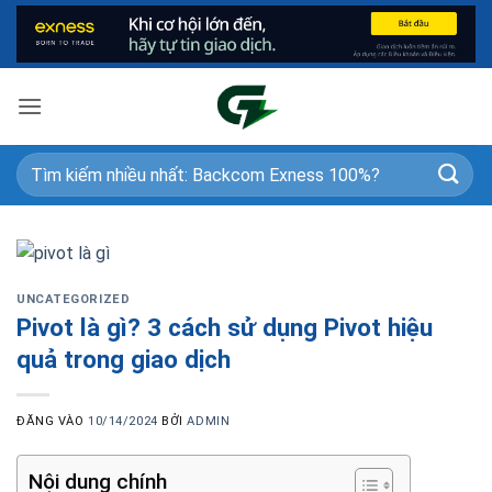
Bỏ
qua
nội
dung
UNCATEGORIZED
Pivot là gì? 3 cách sử dụng Pivot hiệu
quả trong giao dịch
ĐĂNG VÀO
10/14/2024
BỞI
ADMIN
Nội dung chính