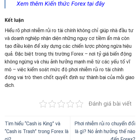
Xem thêm Kiến thức Forex tại đây
Kết luận
Hiểu rõ phơi nhiễm rủi ro tài chính không chỉ giúp nhà đầu tư
và doanh nghiệp nhận diện những nguy cơ tiềm ẩn mà còn
tạo điều kiện để xây dựng các chiến lược phòng ngừa hiệu
quả. Đặc biệt trong thị trường Forex – nơi tỷ giá biến động
không ngừng và chịu ảnh hưởng mạnh mẽ từ các yếu tố vĩ
mô – việc kiểm soát mức độ phơi nhiễm rủi ro tài chính
đóng vai trò then chốt quyết định sự thành bại của mỗi giao
dịch.
Đánh giá bài viết
Tìm hiểu “Cash is King” và
Phơi nhiễm rủi ro chuyển đổi
“Cash is Trash” trong Forex là
là gì? Nó ảnh hưởng thế nào
gì?
đến Forex?