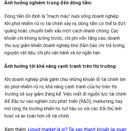
Ảnh hưởng nghiêm trọng đến dòng tiền:
Dòng tiền ổn định là “mạch máu” nuôi sống doanh nghiệp.
Khi phơi nhiễm rủi ro tài chính xảy ra, dòng tiền có thể bị đứt
quãng hoặc chuyển biến xấu một cách nhanh chóng. Các
khoản chi không lường trước, chi phí vốn tăng cao, doanh
thu suy giảm khiến doanh nghiệp khó đảm bảo chi trả lương,
nguyên vật liệu, chi phí vận hành và nợ ngắn hạn.
Ảnh hưởng tới khả năng cạnh tranh trên thị trường:
Khi doanh nghiệp phải gánh chịu những khoản lỗ tài chính lớn
do phơi nhiễm rủi ro, khả năng cạnh tranh của họ trên thị
trường sẽ suy giảm đáng kể. Việc mất đi nguồn lực tài chính
để đầu tư vào nghiên cứu phát triển (R&D), marketing, hay
mở rộng thị trường khiến họ tụt hậu so với các đối thủ linh
hoạt và an toàn hơn về tài chính.
Xem thêm:
Liquid market là gì? Tại sao thanh khoản lại quan