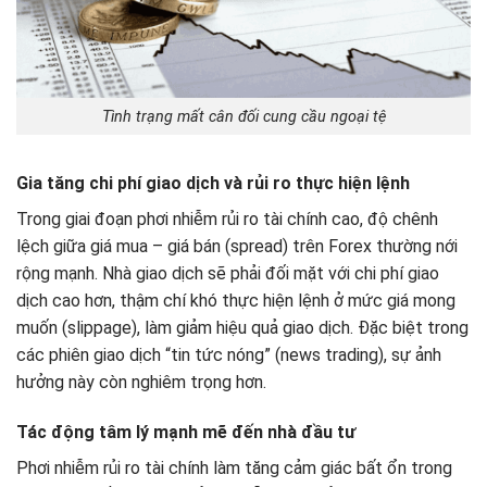
Tình trạng mất cân đối cung cầu ngoại tệ
Gia tăng chi phí giao dịch và rủi ro thực hiện lệnh
Trong giai đoạn phơi nhiễm rủi ro tài chính cao, độ chênh
lệch giữa giá mua – giá bán (spread) trên Forex thường nới
rộng mạnh. Nhà giao dịch sẽ phải đối mặt với chi phí giao
dịch cao hơn, thậm chí khó thực hiện lệnh ở mức giá mong
muốn (slippage), làm giảm hiệu quả giao dịch. Đặc biệt trong
các phiên giao dịch “tin tức nóng” (news trading), sự ảnh
hưởng này còn nghiêm trọng hơn.
Tác động tâm lý mạnh mẽ đến nhà đầu tư
Phơi nhiễm rủi ro tài chính làm tăng cảm giác bất ổn trong