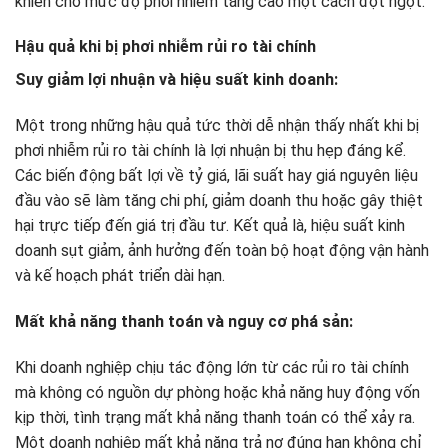
khiến cho mức độ phơi nhiễm tăng cao một cách đột ngột.
Hậu quả khi bị phơi nhiễm rủi ro tài chính
Suy giảm lợi nhuận và hiệu suất kinh doanh:
Một trong những hậu quả tức thời dễ nhận thấy nhất khi bị
phơi nhiễm rủi ro tài chính là lợi nhuận bị thu hẹp đáng kể.
Các biến động bất lợi về tỷ giá, lãi suất hay giá nguyên liệu
đầu vào sẽ làm tăng chi phí, giảm doanh thu hoặc gây thiệt
hại trực tiếp đến giá trị đầu tư. Kết quả là, hiệu suất kinh
doanh sụt giảm, ảnh hưởng đến toàn bộ hoạt động vận hành
và kế hoạch phát triển dài hạn.
Mất khả năng thanh toán và nguy cơ phá sản:
Khi doanh nghiệp chịu tác động lớn từ các rủi ro tài chính
mà không có nguồn dự phòng hoặc khả năng huy động vốn
kịp thời, tình trạng mất khả năng thanh toán có thể xảy ra.
Một doanh nghiệp mất khả năng trả nợ đúng hạn không chỉ