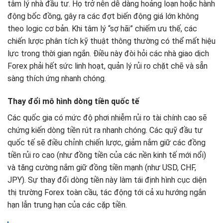
tâm lý nhà đầu tư. Họ trở nên dễ dàng hoảng loạn hoặc hành
động bốc đồng, gây ra các đợt biến động giá lớn không
theo logic cơ bản. Khi tâm lý “sợ hãi” chiếm ưu thế, các
chiến lược phân tích kỹ thuật thông thường có thể mất hiệu
lực trong thời gian ngắn. Điều này đòi hỏi các nhà giao dịch
Forex phải hết sức linh hoạt, quản lý rủi ro chặt chẽ và sẵn
sàng thích ứng nhanh chóng.
Thay đổi mô hình dòng tiền quốc tế
Các quốc gia có mức độ phơi nhiễm rủi ro tài chính cao sẽ
chứng kiến dòng tiền rút ra nhanh chóng. Các quỹ đầu tư
quốc tế sẽ điều chỉnh chiến lược, giảm nắm giữ các đồng
tiền rủi ro cao (như đồng tiền của các nền kinh tế mới nổi)
và tăng cường nắm giữ đồng tiền mạnh (như USD, CHF,
JPY). Sự thay đổi dòng tiền này làm tái định hình cục diện
thị trường Forex toàn cầu, tác động tới cả xu hướng ngắn
hạn lẫn trung hạn của các cặp tiền.