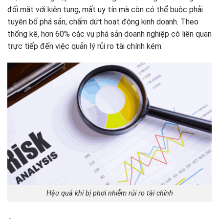
đối mặt với kiện tụng, mất uy tín mà còn có thể buộc phải
tuyên bố phá sản, chấm dứt hoạt động kinh doanh. Theo
thống kê, hơn 60% các vụ phá sản doanh nghiệp có liên quan
trực tiếp đến việc quản lý rủi ro tài chính kém.
Hậu quả khi bị phơi nhiễm rủi ro tài chính