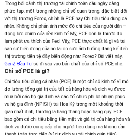
Trong bối cảnh thị trường tài chính toàn cầu ngày càng
phức tạp, một trong những chỉ số quan trọng, đặc biệt đối
với thị trường Forex, chính là PCE hay Chi tiêu tiêu dùng cá
nhân. Không chỉ phản ánh mức độ chi tiêu của người dân –
động lực chính của nền kinh tế Mỹ, PCE còn là thước đo
lạm phát ưa thích của Fed. Vậy, PCE thực chất là gì và tại
sao sự biến động của nó lại có sức ảnh hưởng đáng kể đến
thị trường tiền tệ đầy biến động như Forex? Bài viết này,
GenZ Đầu Tư
sẽ đi sâu vào bản chất của chỉ số PCE nhé.
Chỉ số PCE là gì?
Chi tiêu tiêu dùng cá nhân (PCE) là một chỉ số kinh tế vĩ mô
đo lường tổng giá trị của tất cả hàng hóa và dịch vụ được
mua bởi các hộ gia đình và các tổ chức phi lợi nhuận phục
vụ hộ gia đình (NPISH) tại Hoa Kỳ trong một khoảng thời
gian nhất định, thường là hàng tháng hoặc hàng quý. PCE
bao gồm cả chi tiêu bằng tiền mặt và giá trị của hàng hóa và
dịch vụ được cung cấp cho người tiêu dùng mà không cần
thanh toán trực tiếp (ví dụ: dịch vụ tài chính gián tiếp).