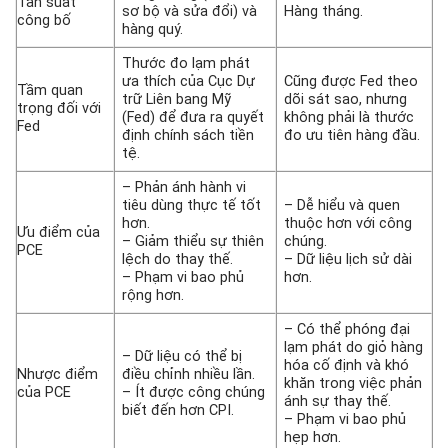
Tần suất
sơ bộ và sửa đổi) và
Hàng tháng.
công bố
hàng quý.
Thước đo lạm phát
ưa thích của Cục Dự
Cũng được Fed theo
Tầm quan
trữ Liên bang Mỹ
dõi sát sao, nhưng
trọng đối với
(Fed) để đưa ra quyết
không phải là thước
Fed
định chính sách tiền
đo ưu tiên hàng đầu.
tệ.
– Phản ánh hành vi
tiêu dùng thực tế tốt
– Dễ hiểu và quen
hơn.
thuộc hơn với công
Ưu điểm của
– Giảm thiểu sự thiên
chúng.
PCE
lệch do thay thế.
– Dữ liệu lịch sử dài
– Phạm vi bao phủ
hơn.
rộng hơn.
– Có thể phóng đại
lạm phát do giỏ hàng
– Dữ liệu có thể bị
hóa cố định và khó
Nhược điểm
điều chỉnh nhiều lần.
khăn trong việc phản
của PCE
– Ít được công chúng
ánh sự thay thế.
biết đến hơn CPI.
– Phạm vi bao phủ
hẹp hơn.