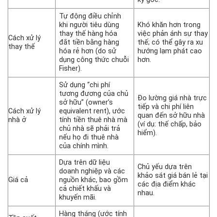
Tự động điều chỉnh
khi người tiêu dùng
Khó khăn hơn trong
thay thế hàng hóa
việc phản ánh sự thay
Cách xử lý
đắt tiền bằng hàng
thế; có thể gây ra xu
thay thế
hóa rẻ hơn (do sử
hướng lạm phát cao
dụng công thức chuỗi
hơn.
Fisher).
Sử dụng “chi phí
tương đương của chủ
Đo lường giá nhà trực
sở hữu” (owner’s
tiếp và chi phí liên
Cách xử lý
equivalent rent), ước
quan đến sở hữu nhà
nhà ở
tính tiền thuê nhà mà
(ví dụ: thế chấp, bảo
chủ nhà sẽ phải trả
hiểm).
nếu họ đi thuê nhà
của chính mình.
Dựa trên dữ liệu
Chủ yếu dựa trên
doanh nghiệp và các
khảo sát giá bán lẻ tại
Giá cả
nguồn khác, bao gồm
các địa điểm khác
cả chiết khấu và
nhau.
khuyến mãi.
Hàng tháng (ước tính