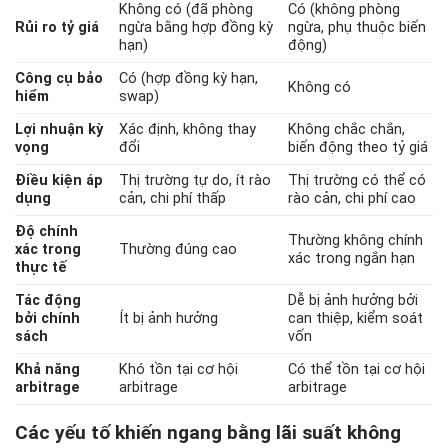
Không có (đã phòng
Có (không phòng
Rủi ro tỷ giá
ngừa bằng hợp đồng kỳ
ngừa, phụ thuộc biến
hạn)
động)
Công cụ bảo
Có (hợp đồng kỳ hạn,
Không có
hiểm
swap)
Lợi nhuận kỳ
Xác định, không thay
Không chắc chắn,
vọng
đổi
biến động theo tỷ giá
Điều kiện áp
Thị trường tự do, ít rào
Thị trường có thể có
dụng
cản, chi phí thấp
rào cản, chi phí cao
Độ chính
Thường không chính
xác trong
Thường đúng cao
xác trong ngắn hạn
thực tế
Tác động
Dễ bị ảnh hưởng bởi
bởi chính
Ít bị ảnh hưởng
can thiệp, kiểm soát
sách
vốn
Khả năng
Khó tồn tại cơ hội
Có thể tồn tại cơ hội
arbitrage
arbitrage
arbitrage
Các yếu tố khiến ngang bằng lãi suất không