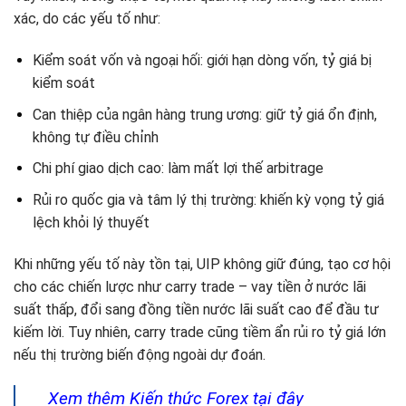
xác, do các yếu tố như:
Kiểm soát vốn và ngoại hối: giới hạn dòng vốn, tỷ giá bị
kiểm soát
Can thiệp của ngân hàng trung ương: giữ tỷ giá ổn định,
không tự điều chỉnh
Chi phí giao dịch cao: làm mất lợi thế arbitrage
Rủi ro quốc gia và tâm lý thị trường: khiến kỳ vọng tỷ giá
lệch khỏi lý thuyết
Khi những yếu tố này tồn tại, UIP không giữ đúng, tạo cơ hội
cho các chiến lược như carry trade – vay tiền ở nước lãi
suất thấp, đổi sang đồng tiền nước lãi suất cao để đầu tư
kiếm lời. Tuy nhiên, carry trade cũng tiềm ẩn rủi ro tỷ giá lớn
nếu thị trường biến động ngoài dự đoán.
Xem thêm Kiến thức Forex tại đây