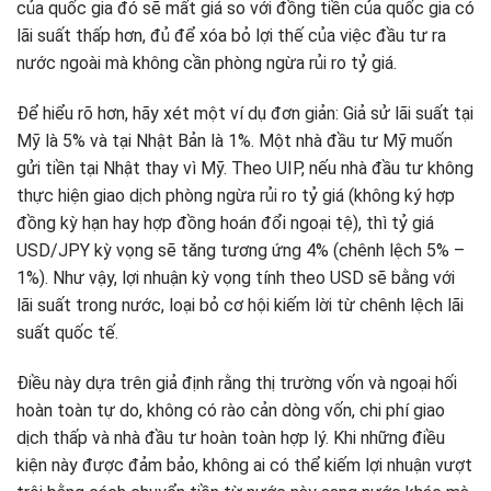
của quốc gia đó sẽ mất giá so với đồng tiền của quốc gia có
lãi suất thấp hơn, đủ để xóa bỏ lợi thế của việc đầu tư ra
nước ngoài mà không cần phòng ngừa rủi ro tỷ giá.
Để hiểu rõ hơn, hãy xét một ví dụ đơn giản: Giả sử lãi suất tại
Mỹ là 5% và tại Nhật Bản là 1%. Một nhà đầu tư Mỹ muốn
gửi tiền tại Nhật thay vì Mỹ. Theo UIP, nếu nhà đầu tư không
thực hiện giao dịch phòng ngừa rủi ro tỷ giá (không ký hợp
đồng kỳ hạn hay hợp đồng hoán đổi ngoại tệ), thì tỷ giá
USD/JPY kỳ vọng sẽ tăng tương ứng 4% (chênh lệch 5% –
1%). Như vậy, lợi nhuận kỳ vọng tính theo USD sẽ bằng với
lãi suất trong nước, loại bỏ cơ hội kiếm lời từ chênh lệch lãi
suất quốc tế.
Điều này dựa trên giả định rằng thị trường vốn và ngoại hối
hoàn toàn tự do, không có rào cản dòng vốn, chi phí giao
dịch thấp và nhà đầu tư hoàn toàn hợp lý. Khi những điều
kiện này được đảm bảo, không ai có thể kiếm lợi nhuận vượt