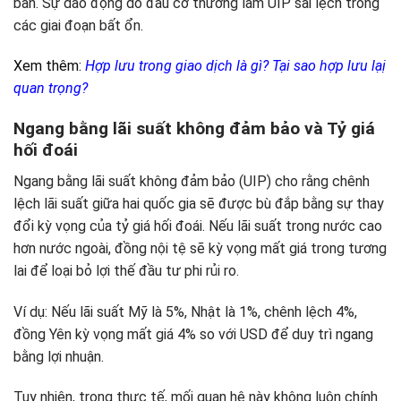
bản. Sự dao động do đầu cơ thường làm UIP sai lệch trong
các giai đoạn bất ổn.
Xem thêm:
Hợp lưu trong giao dịch là gì? Tại sao hợp lưu lạị
quan trọng?
Ngang bằng lãi suất không đảm bảo và Tỷ giá
hối đoái
Ngang bằng lãi suất không đảm bảo (UIP) cho rằng chênh
lệch lãi suất giữa hai quốc gia sẽ được bù đắp bằng sự thay
đổi kỳ vọng của tỷ giá hối đoái. Nếu lãi suất trong nước cao
hơn nước ngoài, đồng nội tệ sẽ kỳ vọng mất giá trong tương
lai để loại bỏ lợi thế đầu tư phi rủi ro.
Ví dụ: Nếu lãi suất Mỹ là 5%, Nhật là 1%, chênh lệch 4%,
đồng Yên kỳ vọng mất giá 4% so với USD để duy trì ngang
bằng lợi nhuận.
Tuy nhiên, trong thực tế, mối quan hệ này không luôn chính