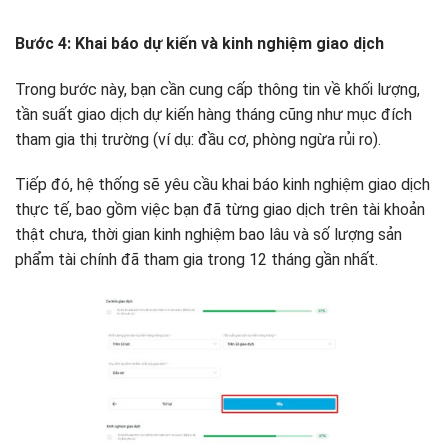
Bước 4: Khai báo dự kiến và kinh nghiệm giao dịch
Trong bước này, bạn cần cung cấp thông tin về khối lượng,
tần suất giao dịch dự kiến hàng tháng cũng như mục đích
tham gia thị trường (ví dụ: đầu cơ, phòng ngừa rủi ro).
Tiếp đó, hệ thống sẽ yêu cầu khai báo kinh nghiệm giao dịch
thực tế, bao gồm việc bạn đã từng giao dịch trên tài khoản
thật chưa, thời gian kinh nghiệm bao lâu và số lượng sản
phẩm tài chính đã tham gia trong 12 tháng gần nhất.