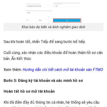
Khai báo dự kiến và kinh nghiệm giao dịch
Sau khi hoàn tất, nhấn Tiếp để sang bước kế tiếp.
Cuối cùng, xác nhận các điều khoản để hoàn thiện hồ sơ căn
bản. Ấn Kết thúc
Xem thêm:
Hướng dẫn chi tiết cách mở tài khoản sàn FTMO
Bước 5: Đăng ký tài khoản và xác minh hồ sơ
Hoàn tất hồ sơ mở tài khoản
Khi đã điền đầy đủ thông tin cá nhân, hệ thống sẽ yêu cầu