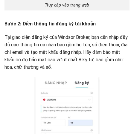
Truy cập vào trang web
Bước 2: Điền thông tin đăng ký tài khoản
Tại giao diện đăng ký của Windsor Broker, bạn cần nhập đầy
đủ các thông tin cá nhân bao gồm họ tên, số điện thoại, địa
chỉ email và tạo mật khẩu đăng nhập. Hãy đảm bảo mật
khẩu có độ bảo mật cao với ít nhất 8 ký tự, bao gồm chữ
hoa, chữ thường và số.