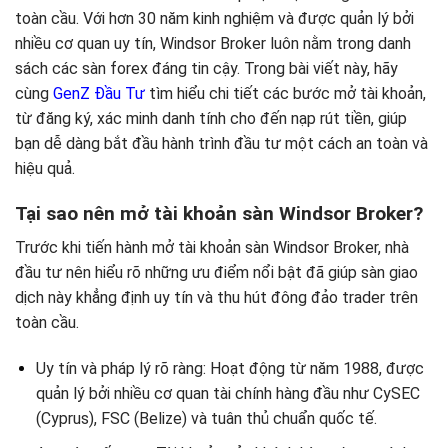
toàn cầu. Với hơn 30 năm kinh nghiệm và được quản lý bởi
nhiều cơ quan uy tín, Windsor Broker luôn nằm trong danh
sách các sàn forex đáng tin cậy. Trong bài viết này, hãy
cùng
GenZ Đầu Tư
tìm hiểu chi tiết các bước mở tài khoản,
từ đăng ký, xác minh danh tính cho đến nạp rút tiền, giúp
bạn dễ dàng bắt đầu hành trình đầu tư một cách an toàn và
hiệu quả.
Tại sao nên mở tài khoản sàn Windsor Broker?
Trước khi tiến hành mở tài khoản sàn Windsor Broker, nhà
đầu tư nên hiểu rõ những ưu điểm nổi bật đã giúp sàn giao
dịch này khẳng định uy tín và thu hút đông đảo trader trên
toàn cầu.
Uy tín và pháp lý rõ ràng: Hoạt động từ năm 1988, được
quản lý bởi nhiều cơ quan tài chính hàng đầu như CySEC
(Cyprus), FSC (Belize) và tuân thủ chuẩn quốc tế.