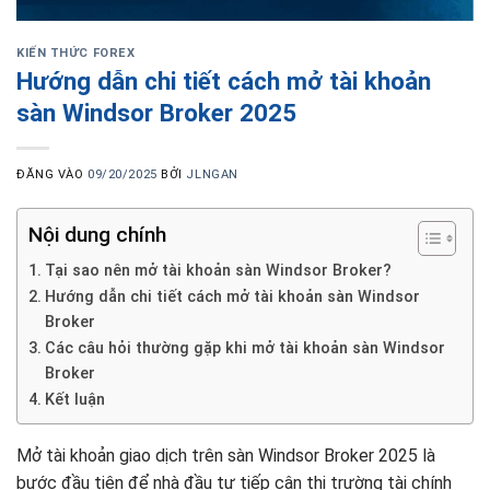
KIẾN THỨC FOREX
Hướng dẫn chi tiết cách mở tài khoản
sàn Windsor Broker 2025
ĐĂNG VÀO
09/20/2025
BỞI
JLNGAN
Nội dung chính
Tại sao nên mở tài khoản sàn Windsor Broker?
Hướng dẫn chi tiết cách mở tài khoản sàn Windsor
Broker
Các câu hỏi thường gặp khi mở tài khoản sàn Windsor
Broker
Kết luận
Mở tài khoản giao dịch trên sàn Windsor Broker 2025 là
bước đầu tiên để nhà đầu tư tiếp cận thị trường tài chính