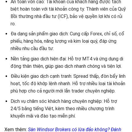
An toàn vốn cao: Tài khoản của khách hàng được tách
biệt hoàn toàn với tài khoản công ty. Thành viên của Quỹ
Bồi thường nhà đầu tư (ICF), bảo vệ quyền lợi khi có rủi
ro.
Đa dạng sản phẩm giao dịch: Cung cấp Forex, chỉ số, cổ
phiếu, hàng hóa, năng lượng và kim loại quý, đáp ứng
nhiều nhu cầu đầu tư.
Nền tảng giao dịch hiện đại: Hỗ trợ MT4 và ứng dụng di
động thân thiện, giúp giao dịch nhanh chóng và tiện lợi.
Điều kiện giao dịch cạnh tranh: Spread thấp, đòn bẩy linh
hoạt, tốc độ khớp lệnh nhanh. Hỗ trợ nhiều loại tài khoản
phù hợp cho cả người mới lẫn trader chuyên nghiệp.
Dịch vụ chăm sóc khách hàng chuyên nghiệp: Hỗ trợ
24/5 bằng tiếng Việt, kèm theo nhiều chương trình
khuyến mãi và đào tạo miễn phí.
Xem thêm:
Sàn Windsor Brokers có lừa đảo không? Đánh