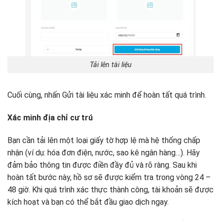
Tải lên tài liệu
Cuối cùng, nhấn Gửi tài liệu xác minh để hoàn tất quá trình.
Xác minh địa chỉ cư trú
Bạn cần tải lên một loại giấy tờ hợp lệ mà hệ thống chấp
nhận (ví dụ: hóa đơn điện, nước, sao kê ngân hàng…). Hãy
đảm bảo thông tin được điền đầy đủ và rõ ràng. Sau khi
hoàn tất bước này, hồ sơ sẽ được kiểm tra trong vòng 24 –
48 giờ. Khi quá trình xác thực thành công, tài khoản sẽ được
kích hoạt và bạn có thể bắt đầu giao dịch ngay.