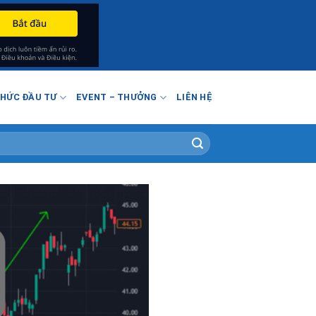
THỨC ĐẦU TƯ
EVENT – THƯỞNG
LIÊN HỆ