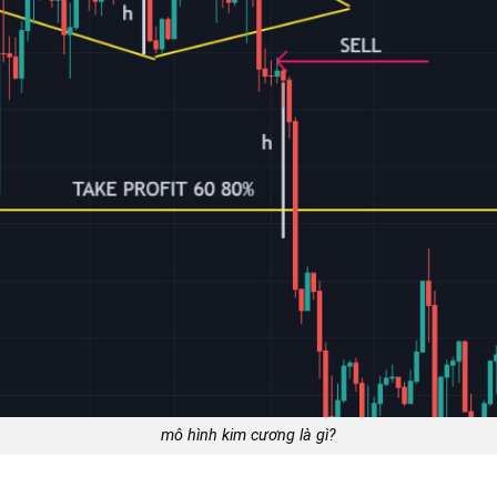
mô hình kim cương là gì?