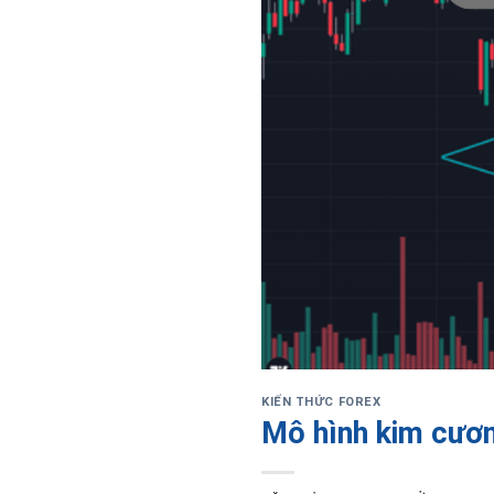
KIẾN THỨC FOREX
Mô hình kim cươn