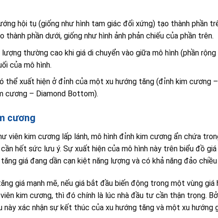
ớng hội tụ (giống như hình tam giác đối xứng) tạo thành phần trê
 thành phần dưới, giống như hình ảnh phản chiếu của phần trên.
 lượng thường cao khi giá di chuyển vào giữa mô hình (phần rộng
uối của mô hình.
 thể xuất hiện ở đỉnh của một xu hướng tăng (đỉnh kim cương 
im cương – Diamond Bottom).
im cương
hư viên kim cương lấp lánh, mô hình đỉnh kim cương ẩn chứa tron
cần hết sức lưu ý. Sự xuất hiện của mô hình này trên biểu đồ gi
 tăng giá đang dần cạn kiệt năng lượng và có khả năng đảo chiều
 tăng giá mạnh mẽ, nếu giá bắt đầu biến động trong một vùng giá 
viên kim cương, thì đó chính là lúc nhà đầu tư cần thận trọng. Bởi
u này xác nhận sự kết thúc của xu hướng tăng và một xu hướng g