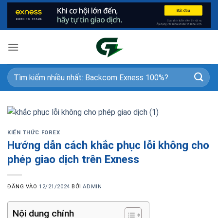
Bỏ
qua
nội
dung
KIẾN THỨC FOREX
Hướng dẫn cách khắc phục lỗi không cho
phép giao dịch trên Exness
ĐĂNG VÀO
12/21/2024
BỞI
ADMIN
Nội dung chính