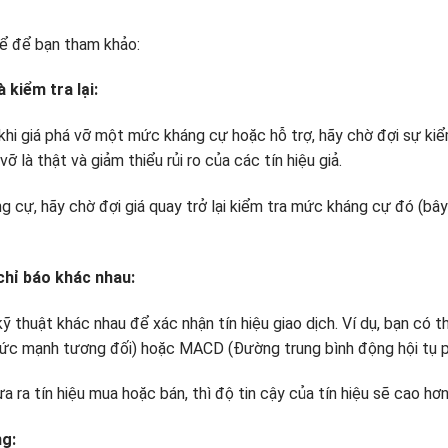
hể để bạn tham khảo:
 kiểm tra lại:
khi giá phá vỡ một mức kháng cự hoặc hỗ trợ, hãy chờ đợi sự kiểm
ỡ là thật và giảm thiểu rủi ro của các tín hiệu giả.
g cự, hãy chờ đợi giá quay trở lại kiểm tra mức kháng cự đó (bây 
 chỉ báo khác nhau:
ỹ thuật khác nhau để xác nhận tín hiệu giao dịch. Ví dụ, bạn có 
sức mạnh tương đối) hoặc MACD (Đường trung bình động hội tụ p
 ra tín hiệu mua hoặc bán, thì độ tin cậy của tín hiệu sẽ cao hơn
ng: