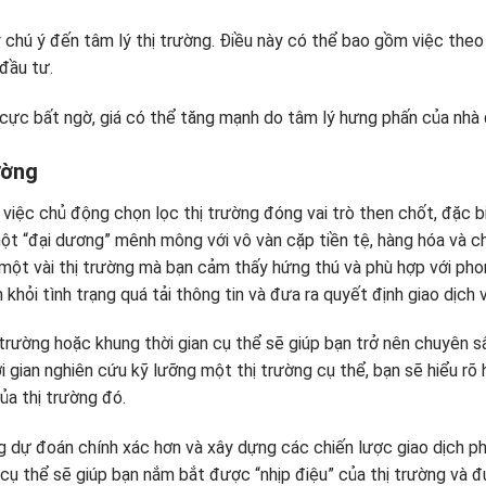
 chú ý đến tâm lý thị trường. Điều này có thể bao gồm việc theo d
 đầu tư.
h cực bất ngờ, giá có thể tăng mạnh do tâm lý hưng phấn của nhà 
ường
, việc chủ động chọn lọc thị trường đóng vai trò then chốt, đặc b
ột “đại dương” mênh mông với vô vàn cặp tiền tệ, hàng hóa và ch
o một vài thị trường mà bạn cảm thấy hứng thú và phù hợp với pho
khỏi tình trạng quá tải thông tin và đưa ra quyết định giao dịch v
 trường hoặc khung thời gian cụ thể sẽ giúp bạn trở nên chuyên s
ời gian nghiên cứu kỹ lưỡng một thị trường cụ thể, bạn sẽ hiểu rõ
ủa thị trường đó.
g dự đoán chính xác hơn và xây dựng các chiến lược giao dịch ph
cụ thể sẽ giúp bạn nắm bắt được “nhịp điệu” của thị trường và đ