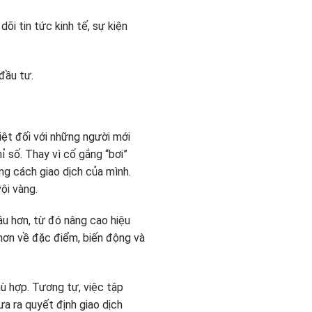
õi tin tức kinh tế, sự kiện
đầu tư.
iệt đối với những người mới
ỉ số. Thay vì cố gắng “bơi”
ng cách giao dịch của mình.
ội vàng.
âu hơn, từ đó nâng cao hiệu
 hơn về đặc điểm, biến động và
ù hợp. Tương tự, việc tập
ưa ra quyết định giao dịch