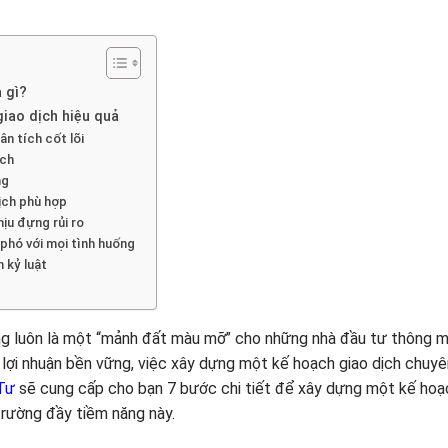
 gì?
iao dịch hiệu quả
n tích cốt lõi
ịch
ng
dịch phù hợp
ịu đựng rủi ro
phó với mọi tình huống
h kỷ luật
g luôn là một “mảnh đất màu mỡ” cho những nhà đầu tư thông min
lợi nhuận bền vững, việc xây dựng một kế hoạch giao dịch chuyên
Tư
sẽ cung cấp cho bạn 7 bước chi tiết để xây dựng một kế hoạc
 trường đầy tiềm năng này.