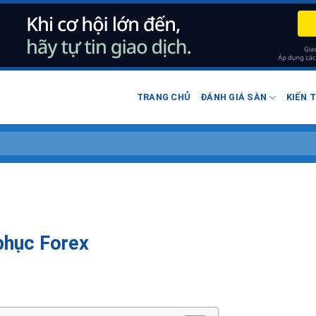
TRANG CHỦ
ĐÁNH GIÁ SÀN
KIẾN 
 phục Forex