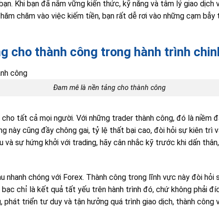
a bạn. Khi bạn đã nắm vững kiến thức, kỹ năng và tâm lý giao dịch 
 chăm chăm vào việc kiếm tiền, bạn rất dễ rơi vào những cạm bẫy 
g cho thành công trong hành trình chin
Đam mê là nền tảng cho thành công
 cho tất cả mọi người. Với những trader thành công, đó là niềm đ
này cũng đầy chông gai, tỷ lệ thất bại cao, đòi hỏi sự kiên trì v
 và sự hứng khởi với trading, hãy cân nhắc kỹ trước khi dấn thân,
 nhanh chóng với Forex. Thành công trong lĩnh vực này đòi hỏi sự
bạc chỉ là kết quả tất yếu trên hành trình đó, chứ không phải đí
g, phát triển tư duy và tận hưởng quá trình giao dịch, thành công