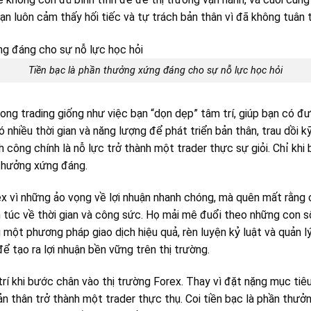
bạn luôn cảm thấy hối tiếc và tự trách bản thân vì đã không tuân 
Tiền bạc là phần thưởng xứng đáng cho sự nỗ lực học hỏi
ong trading giống như việc bạn “dọn dẹp” tâm trí, giúp bạn có đư
có nhiều thời gian và năng lượng để phát triển bản thân, trau dồi 
h công chính là nỗ lực trở thành một trader thực sự giỏi. Chỉ khi 
thưởng xứng đáng.
rex vì những ảo vọng về lợi nhuận nhanh chóng, mà quên mất rằn
 túc về thời gian và công sức. Họ mải mê đuổi theo những con 
ột phương pháp giao dịch hiệu quả, rèn luyện kỷ luật và quản lý 
ể tạo ra lợi nhuận bền vững trên thị trường.
rí khi bước chân vào thị trường Forex. Thay vì đặt nặng mục tiêu
bản thân trở thành một trader thực thụ. Coi tiền bạc là phần thư