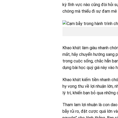
kỳ lĩnh vực nào cũng đòi hỏi sự
chóng mà thiếu đi sự đam mê v
Khao khát làm giàu nhanh chón
mắt, hãy chuyển hướng sang ph
trong cuộc sống, chắc hẳn bạn 
dụng bài học quý giá này vào h
Khao khát kiếm tiền nhanh chón
hy vọng thu về lợi nhuận lớn,
lý trí, khiến bạn bỏ qua những 
Tham lam lợi nhuận là con dao 
bẫy rủi ro, đặt cược quá lớn v
nguyện” cho lệnh thắng. Bạn sẽ