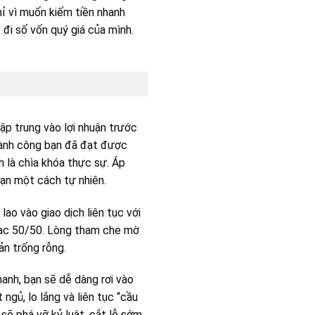
chỉ vì muốn kiếm tiền nhanh
đi số vốn quý giá của mình.
ập trung vào lợi nhuận trước
thành công bạn đã đạt được
h là chìa khóa thực sự. Áp
bạn một cách tự nhiên.
ao vào giao dịch liên tục với
 bạc 50/50. Lòng tham che mờ
ản trống rỗng.
hanh, bạn sẽ dễ dàng rơi vào
ngủ, lo lắng và liên tục “cầu
sẽ phá vỡ kỷ luật, cắt lỗ sớm