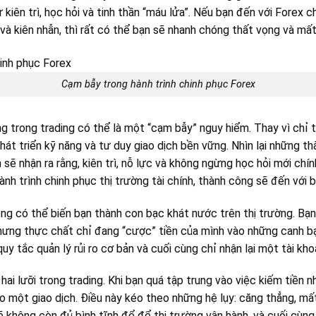
 kiên trì, học hỏi và tinh thần “máu lửa”. Nếu bạn đến với Forex 
à kiên nhẫn, thì rất có thể bạn sẽ nhanh chóng thất vọng và mất 
Cạm bẫy trong hành trình chinh phục Forex
g trong trading có thể là một “cạm bẫy” nguy hiểm. Thay vì chỉ t
át triển kỹ năng và tư duy giao dịch bền vững. Nhìn lại những 
sẽ nhận ra rằng, kiên trì, nỗ lực và không ngừng học hỏi mới chín
ành trình chinh phục thị trường tài chính, thành công sẽ đến với 
g có thể biến bạn thành con bạc khát nước trên thị trường. Bạn l
 nhưng thực chất chỉ đang “cược” tiền của mình vào những canh
quy tắc quản lý rủi ro cơ bản và cuối cùng chỉ nhận lại một tài kho
hai lưỡi trong trading. Khi bạn quá tập trung vào việc kiếm tiền n
ào một giao dịch. Điều này kéo theo những hệ lụy: căng thẳng, mất 
 không còn đủ bình tĩnh để để thị trường vận hành, và cuối cùng 