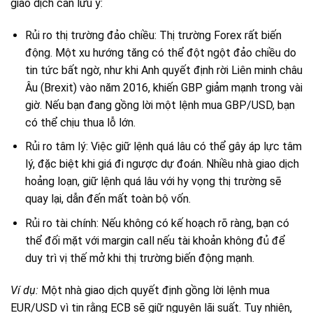
giao dịch cần lưu ý:
Rủi ro thị trường đảo chiều: Thị trường Forex rất biến
động. Một xu hướng tăng có thể đột ngột đảo chiều do
tin tức bất ngờ, như khi Anh quyết định rời Liên minh châu
Âu (Brexit) vào năm 2016, khiến GBP giảm mạnh trong vài
giờ. Nếu bạn đang gồng lời một lệnh mua GBP/USD, bạn
có thể chịu thua lỗ lớn.
Rủi ro tâm lý: Việc giữ lệnh quá lâu có thể gây áp lực tâm
lý, đặc biệt khi giá đi ngược dự đoán. Nhiều nhà giao dịch
hoảng loạn, giữ lệnh quá lâu với hy vọng thị trường sẽ
quay lại, dẫn đến mất toàn bộ vốn.
Rủi ro tài chính: Nếu không có kế hoạch rõ ràng, bạn có
thể đối mặt với margin call nếu tài khoản không đủ để
duy trì vị thế mở khi thị trường biến động mạnh.
Ví dụ:
Một nhà giao dịch quyết định gồng lời lệnh mua
EUR/USD vì tin rằng ECB sẽ giữ nguyên lãi suất. Tuy nhiên,