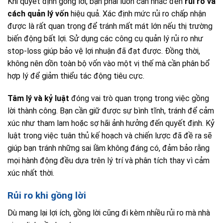
Khi quyết định gồng lời, bạn phải luôn cân nhắc đến
rủi ro và
cách quản lý vốn
hiệu quả. Xác định mức rủi ro chấp nhận
được là rất quan trọng để tránh mất mát lớn nếu thị trường
biến động bất lợi. Sử dụng các công cụ quản lý rủi ro như
stop-loss giúp bảo vệ lợi nhuận đã đạt được. Đồng thời,
không nên dồn toàn bộ vốn vào một vị thế mà cần phân bổ
hợp lý để giảm thiểu tác động tiêu cực.
Tâm lý và kỷ luật
đóng vai trò quan trọng trong việc gồng
lời thành công. Bạn cần giữ được sự bình tĩnh, tránh để cảm
xúc như tham lam hoặc sợ hãi ảnh hưởng đến quyết định. Kỷ
luật trong việc tuân thủ kế hoạch và chiến lược đã đề ra sẽ
giúp bạn tránh những sai lầm không đáng có, đảm bảo rằng
mọi hành động đều dựa trên lý trí và phân tích thay vì cảm
xúc nhất thời.
Rủi ro khi gồng lời
Dù mang lại lợi ích, gồng lời cũng đi kèm nhiều rủi ro mà nhà