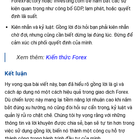
ForexFactory hoặc Investing.com để nắm bắt các sự
kiện quan trọng như công bố GDP, lạm phát, hoặc quyết
định lãi suất.
Kiên nhẫn và kỷ luật: Gồng lời đòi hỏi bạn phải kiên nhẫn
chờ đợi, nhưng cũng cần biết dừng lại đúng lúc. Đừng để
cảm xúc chi phối quyết định của mình.
Xem thêm:
Kiến thức Forex
Kết luận
Hy vọng qua bài viết này, bạn đã hiểu rõ gồng lời là gì và
cách áp dụng nó một cách hiệu quả trong giao dịch Forex.
Dù chiến lược này mang lại tiềm năng lợi nhuận cao khi nắm
bắt đúng xu hướng, nó cũng đòi hỏi sự cẩn trọng, kỷ luật và
quản lý rủi ro chặt chẽ. Chúng tôi hy vọng rằng với những
thông tin và lời khuyên được chia sẻ, bạn sẽ tự tin hơn trong
việc sử dụng gồng lời, biến nó thành một công cụ hỗ trợ
thành công trong hành trình đầu tư của mình.